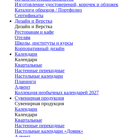
Изготовление удостоверений, корочек и обложек
Каталоги образцов / Портфолио
Сертификаты
Дизайн и Верстка
Дизайн и Верстка
Ресторанам и кафе
Отелям
Школы, институты и курсы
Корпоративный дизайн
Календари
Календари
Квартальные
Настенные перекидные
Настольные календари
Планинги
Адвент
Коллекция необычных календарей 2027
Сувенирная продукция
Сувенирная продукция
Календари
Календари
Квартальные
Настенные перекидные
Настольные календари «Домик»
Адвент