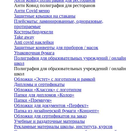
Анти Ковид полиграфия для ресторанов
Анти Ковид полиграфия для ресторанов
Анти Covid меню
Защитные крышки на стаканы
Плейсматы: ламинированные, одноразовые,
протираемые
Костеры/бирдекели
Take away
Anti covid наклейки
Защитные конверты для приборов / масок
Упаковочная бумага
Полиграфия для образовательных учреждений / онлайн
школ
Полиграфия для образовательных учреждений / онлайн
школ
Обложки «Эстет» с логотипом и рамкой
Дипломы и сертификаты
Обложки «Классик» с логотипом
Папки для дипломов «Колор»
Папки «Премиум»
Обложки для документов «Перфект»
Папка из дизайнерской бумаги «Концепт»
Обложки для сертификатов на заказ
Учебные и раздаточные материалы
Рекламные материалы школы, института, курсов