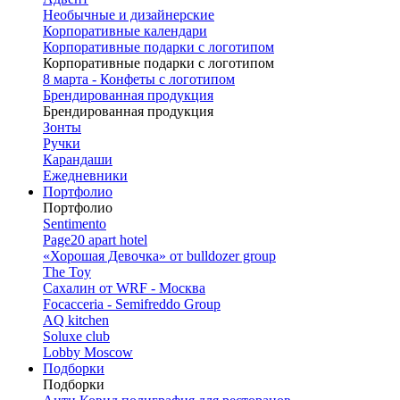
Необычные и дизайнерские
Корпоративные календари
Корпоративные подарки с логотипом
Корпоративные подарки с логотипом
8 марта - Конфеты с логотипом
Брендированная продукция
Брендированная продукция
Зонты
Ручки
Карандаши
Ежедневники
Портфолио
Портфолио
Sentimento
Page20 apart hotel
«Хорошая Девочка» от bulldozer group
The Toy
Сахалин от WRF - Москва
Focacceria - Semifreddo Group
AQ kitchen
Soluxe club
Lobby Moscow
Подборки
Подборки