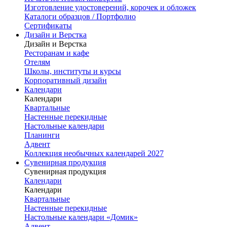
Изготовление удостоверений, корочек и обложек
Каталоги образцов / Портфолио
Сертификаты
Дизайн и Верстка
Дизайн и Верстка
Ресторанам и кафе
Отелям
Школы, институты и курсы
Корпоративный дизайн
Календари
Календари
Квартальные
Настенные перекидные
Настольные календари
Планинги
Адвент
Коллекция необычных календарей 2027
Сувенирная продукция
Сувенирная продукция
Календари
Календари
Квартальные
Настенные перекидные
Настольные календари «Домик»
Адвент