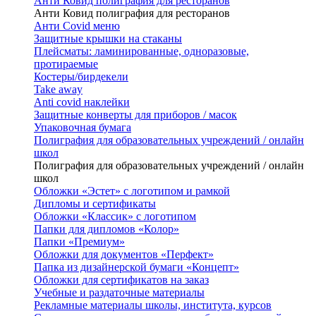
Анти Ковид полиграфия для ресторанов
Анти Ковид полиграфия для ресторанов
Анти Covid меню
Защитные крышки на стаканы
Плейсматы: ламинированные, одноразовые,
протираемые
Костеры/бирдекели
Take away
Anti covid наклейки
Защитные конверты для приборов / масок
Упаковочная бумага
Полиграфия для образовательных учреждений / онлайн
школ
Полиграфия для образовательных учреждений / онлайн
школ
Обложки «Эстет» с логотипом и рамкой
Дипломы и сертификаты
Обложки «Классик» с логотипом
Папки для дипломов «Колор»
Папки «Премиум»
Обложки для документов «Перфект»
Папка из дизайнерской бумаги «Концепт»
Обложки для сертификатов на заказ
Учебные и раздаточные материалы
Рекламные материалы школы, института, курсов