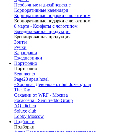
Необычные и дизайнерские
Корпоративные календари
Корпоративные подарки с логотипом
Корпоративные подарки с логотипом
8 марта - Конфеты с логотипом
Брендированная продукция
Брендированная продукция
Зонты
Ручки
Карандаши
Ежедневники
Портфолио
Портфолио
Sentimento
Page20 apart hotel
«Хорошая Девочка» от bulldozer group
The Toy
Сахалин от WRF - Москва
Focacceria - Semifreddo Group
AQ kitchen
Soluxe club
Lobby Moscow
Подборки
Подборки