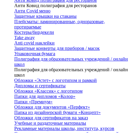
Анти Ковид полиграфия для ресторанов
Анти Ковид полиграфия для ресторанов
Анти Covid меню
Защитные крышки на стаканы
Плейсматы: ламинированные, одноразовые,
протираемые
Костеры/бирдекели
Take away
Anti covid наклейки
Защитные конверты для приборов / масок
Упаковочная бумага
Полиграфия для образовательных учреждений / онлайн
школ
Полиграфия для образовательных учреждений / онлайн
школ
Обложки «Эстет» с логотипом и рамкой
Дипломы и сертификаты
Обложки «Классик» с логотипом
Папки для дипломов «Колор»
Папки «Премиум»
Обложки для документов «Перфект»
Папка из дизайнерской бумаги «Концепт»
Обложки для сертификатов на заказ
Учебные и раздаточные материалы
Рекламные материалы школы, института, курсов