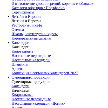
Изготовление удостоверений, корочек и обложек
Каталоги образцов / Портфолио
Сертификаты
Дизайн и Верстка
Дизайн и Верстка
Ресторанам и кафе
Отелям
Школы, институты и курсы
Корпоративный дизайн
Календари
Календари
Квартальные
Настенные перекидные
Настольные календари
Планинги
Адвент
Коллекция необычных календарей 2027
Сувенирная продукция
Сувенирная продукция
Календари
Календари
Квартальные
Настенные перекидные
Настольные календари «Домик»
Адвент