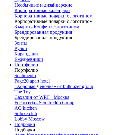
Необычные и дизайнерские
Корпоративные календари
Корпоративные подарки с логотипом
Корпоративные подарки с логотипом
8 марта - Конфеты с логотипом
Брендированная продукция
Брендированная продукция
Зонты
Ручки
Карандаши
Ежедневники
Портфолио
Портфолио
Sentimento
Page20 apart hotel
«Хорошая Девочка» от bulldozer group
The Toy
Сахалин от WRF - Москва
Focacceria - Semifreddo Group
AQ kitchen
Soluxe club
Lobby Moscow
Подборки
Подборки