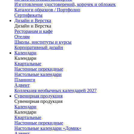
Изготовление удостоверений, корочек и обложек
Каталоги образцов / Портфолио
Сертификаты
Дизайн и Верстка
Дизайн и Верстка
Ресторанам и кафе
Отелям
Школы, институты и курсы
Корпоративный дизайн
Календари
Календари
Квартальные
Настенные перекидные
Настольные календари
Планинги
Адвент
Коллекция необычных календарей 2027
Сувенирная продукция
Сувенирная продукция
Календари
Календари
Квартальные
Настенные перекидные
Настольные календари «Домик»
Адвент