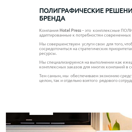
ПОЛИГРАФИЧЕСКИЕ РЕШЕНИ
БРЕНДА
Компания
Hotel Press
– это комплексные ПОЛ
адаптированные к потребностям современных 
Мы совершенствуем услуги свои для того, чт
сосредоточиться на стратегических приоритета
ресурсы.
Мы специализируемся на выполнении как ежед
комплексных заказов для многих компаний в с
Тем самым, мы обеспечиваем экономию средст
целом, так и отдельно взятого рядового сотруд