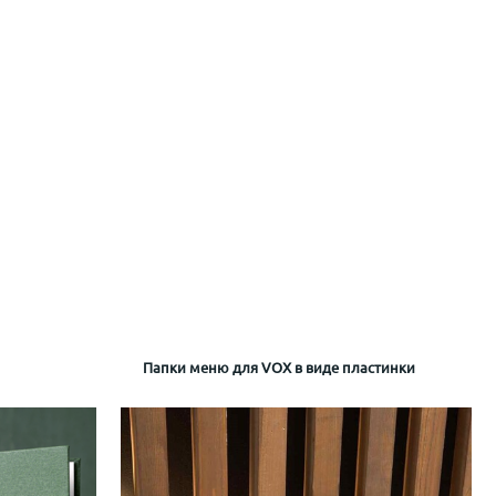
erContinental
Папки меню для VOX в виде пластинки
Папка гостя
визитка офсетная печать с шелкогра