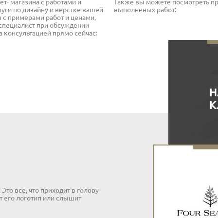
ет- магазина с работами и
Также вы можете посмотреть п
ги по дизайну и верстке вашей
выполненых работ:
 с примерами работ и ценами,
 специалист при обсуждении
за консультацией прямо сейчас:
Н
К
. Это все, что приходит в голову
т его логотип
или слышит