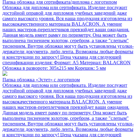
Папка обложка для сертификата/диплома с логотипом
Обложка для диплома или сертификата. Изделие послужит
достойной оправой для дипломов учебных заведений даже
самого высокого уровня. Вся наша продукция изготовлена из
высококачественного материала BALACRON. А умение
наших мастеров-переплетчиков превзойдет ваши ожидания.
Данная модель имеет рамку по периметру. Она может быть
выполнена тиснением золотом, серебром, а также "слепым"
тиснением. Внутри обложки могут быть установлены уголки-
держатели документа, либо лента. Возможны любые форматы
и конструкции по запросу! Цена указана для следующей
спецификации изделия: Формат: А5 Материал: BALACRON
Обложка в развороте: 305х215 мм Корешок: 5 мм
Папка обложка «Эстет» с логотипом
Обложка для диплома или сертификата. Изделие послужит
достойной оправой для дипломов учебных заведений даже
самого высокого уровня. Вся наша продукция изготовлена из
высококачественного материала BALACRON. А умение
наших мастеров-переплетчиков превзойдет ваши ожидания.
Данная модель имеет рамку по периметру. Она может быть
выполнена тиснением золотом, серебром, а также "слепым"
тиснением. Внутри обложки могут быть установлены уголки-
держатели документа, либо лента. Возможны любые форматы
и конструкции по запросу! Цена указана для следующей