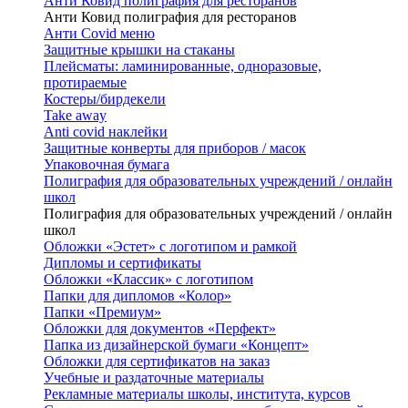
Анти Ковид полиграфия для ресторанов
Анти Ковид полиграфия для ресторанов
Анти Covid меню
Защитные крышки на стаканы
Плейсматы: ламинированные, одноразовые,
протираемые
Костеры/бирдекели
Take away
Anti covid наклейки
Защитные конверты для приборов / масок
Упаковочная бумага
Полиграфия для образовательных учреждений / онлайн
школ
Полиграфия для образовательных учреждений / онлайн
школ
Обложки «Эстет» с логотипом и рамкой
Дипломы и сертификаты
Обложки «Классик» с логотипом
Папки для дипломов «Колор»
Папки «Премиум»
Обложки для документов «Перфект»
Папка из дизайнерской бумаги «Концепт»
Обложки для сертификатов на заказ
Учебные и раздаточные материалы
Рекламные материалы школы, института, курсов