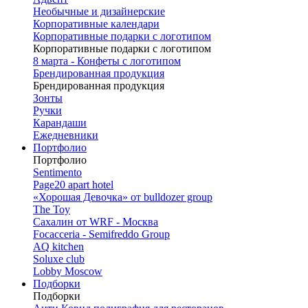
Необычные и дизайнерские
Корпоративные календари
Корпоративные подарки с логотипом
Корпоративные подарки с логотипом
8 марта - Конфеты с логотипом
Брендированная продукция
Брендированная продукция
Зонты
Ручки
Карандаши
Ежедневники
Портфолио
Портфолио
Sentimento
Page20 apart hotel
«Хорошая Девочка» от bulldozer group
The Toy
Сахалин от WRF - Москва
Focacceria - Semifreddo Group
AQ kitchen
Soluxe club
Lobby Moscow
Подборки
Подборки