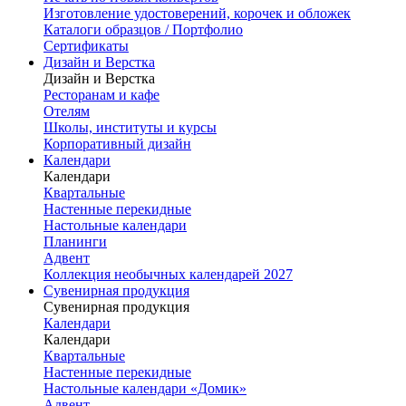
Изготовление удостоверений, корочек и обложек
Каталоги образцов / Портфолио
Сертификаты
Дизайн и Верстка
Дизайн и Верстка
Ресторанам и кафе
Отелям
Школы, институты и курсы
Корпоративный дизайн
Календари
Календари
Квартальные
Настенные перекидные
Настольные календари
Планинги
Адвент
Коллекция необычных календарей 2027
Сувенирная продукция
Сувенирная продукция
Календари
Календари
Квартальные
Настенные перекидные
Настольные календари «Домик»
Адвент