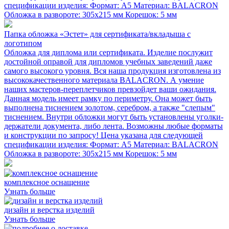
спецификации изделия: Формат: А5 Материал: BALACRON
Обложка в развороте: 305х215 мм Корешок: 5 мм
Папка обложка «Эстет» для сертификата/вкладыша с
логотипом
Обложка для диплома или сертификата. Изделие послужит
достойной оправой для дипломов учебных заведений даже
самого высокого уровня. Вся наша продукция изготовлена из
высококачественного материала BALACRON. А умение
наших мастеров-переплетчиков превзойдет ваши ожидания.
Данная модель имеет рамку по периметру. Она может быть
выполнена тиснением золотом, серебром, а также "слепым"
тиснением. Внутри обложки могут быть установлены уголки-
держатели документа, либо лента. Возможны любые форматы
и конструкции по запросу! Цена указана для следующей
спецификации изделия: Формат: А5 Материал: BALACRON
Обложка в развороте: 305х215 мм Корешок: 5 мм
комплексное оснащение
Узнать больше
дизайн и верстка изделий
Узнать больше