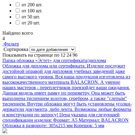
от 200 шт.
от 100 шт.
от 50 шт.
от 20 шт.
Найдено всего
4
Фильтр
Сортировка
Показывать на странице по
12
24
96
Папка обложка «Эстет» для сертификата/диплома
Обложка для диплома или сертификата. Изделие послужит
достойной оправой для дипломов учебных заведений даже
самого высокого уровня. Вся наша продукция изготовлена из
высококачественного материала BALACRON. А умение
наших мастеров - переплетчиков превзойдет ваши ожидания.
Данная модель имеет рамку по периметру. Она может быть
выполнена тиснением золотом, серебром, а также "слепым"
тиснением. Внутри обложки могут быть установлены уголки-
держатели документа, либо лента. Возможны любые форматы
и конструкции по запросу! Цена указана для следующей
спецификации изделия: Формат: А5 Материал: BALACRON
Обложка в развороте: 305х215 мм Корешок: 5 мм