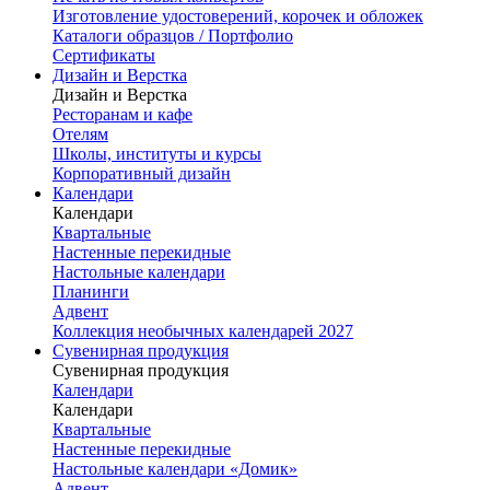
Изготовление удостоверений, корочек и обложек
Каталоги образцов / Портфолио
Сертификаты
Дизайн и Верстка
Дизайн и Верстка
Ресторанам и кафе
Отелям
Школы, институты и курсы
Корпоративный дизайн
Календари
Календари
Квартальные
Настенные перекидные
Настольные календари
Планинги
Адвент
Коллекция необычных календарей 2027
Сувенирная продукция
Сувенирная продукция
Календари
Календари
Квартальные
Настенные перекидные
Настольные календари «Домик»
Адвент