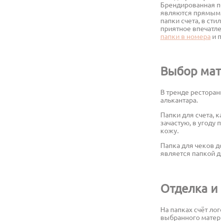
Брендированная по
являются прямым 
папки счета, в ст
приятное впечатле
папки в номера
и 
Выбор мат
В тренде ресторан
алькантара.
Папки для счета, 
зачастую, в угоду
кожу.
Папка для чеков д
является папкой дл
Отделка и
На папках счёт ло
выбранного матер