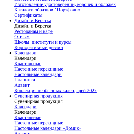
Изготовление удостоверений, корочек и обложек
Каталоги образцов / Портфолио
Сертификаты
Дизайн и Верстка
Дизайн и Верстка
Ресторанам и кафе
Отелям
Школы, институты и курсы
Корпоративный дизайн
Календари
Календари
Квартальные
Настенные перекидные
Настольные календари
Планинги
Адвент
Коллекция необычных календарей 2027
Сувенирная продукция
Сувенирная продукция
Календари
Календари
Квартальные
Настенные перекидные
Настольные календари «Домик»
Адвент