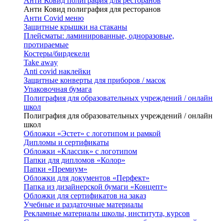
Анти Ковид полиграфия для ресторанов
Анти Ковид полиграфия для ресторанов
Анти Covid меню
Защитные крышки на стаканы
Плейсматы: ламинированные, одноразовые,
протираемые
Костеры/бирдекели
Take away
Anti covid наклейки
Защитные конверты для приборов / масок
Упаковочная бумага
Полиграфия для образовательных учреждений / онлайн
школ
Полиграфия для образовательных учреждений / онлайн
школ
Обложки «Эстет» с логотипом и рамкой
Дипломы и сертификаты
Обложки «Классик» с логотипом
Папки для дипломов «Колор»
Папки «Премиум»
Обложки для документов «Перфект»
Папка из дизайнерской бумаги «Концепт»
Обложки для сертификатов на заказ
Учебные и раздаточные материалы
Рекламные материалы школы, института, курсов