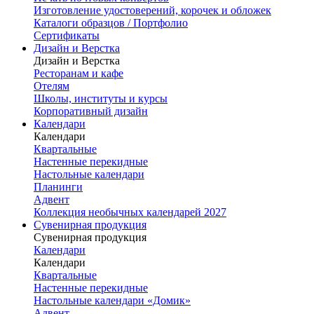
Изготовление удостоверений, корочек и обложек
Каталоги образцов / Портфолио
Сертификаты
Дизайн и Верстка
Дизайн и Верстка
Ресторанам и кафе
Отелям
Школы, институты и курсы
Корпоративный дизайн
Календари
Календари
Квартальные
Настенные перекидные
Настольные календари
Планинги
Адвент
Коллекция необычных календарей 2027
Сувенирная продукция
Сувенирная продукция
Календари
Календари
Квартальные
Настенные перекидные
Настольные календари «Домик»
Адвент