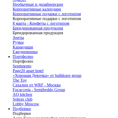
Необычные и дизайнерские
Корпоративные календари
Корпоративные подарки с логотипом
Корпоративные подарки с логотипом
8 марта - Конфеты с логотипом
Брендированная продукция
Брендированная продукция
Зонты
Ручки
Карандаши
Ежедневники
Портфолио
Портфолио
Sentimento
Page20 apart hotel
«Хорошая Девочка» от bulldozer group
The Toy
Сахалин от WRF - Москва
Focacceria - Semifreddo Group
AQ kitchen
Soluxe club
Lobby Moscow
Подборки
Подборки