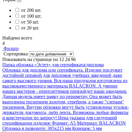
от 200 шт.
от 100 шт.
от 50 шт.
от 20 шт.
Найдено всего
4
Фильтр
Сортировка
Показывать на странице по
12
24
96
Папка обложка «Эстет» для сертификата/диплома
Обложка для диплома или сертификата. Изделие послужит
достойной оправой для дипломов учебных заведений даже
самого высокого уровня. Вся наша продукция изготовлена из
высококачественного материала BALACRON. А умение
наших мастеров - переплетчиков превзойдет ваши ожидания.
Данная модель имеет рамку по периметру. Она может быть
выполнена тиснением золотом, серебром, а также "слепым"
тиснением. Внутри обложки могут быть установлены уголки-
держатели документа, либо лента. Возможны любые форматы
и конструкции по запросу! Цена указана для следующей
спецификации изделия: Формат: А5 Материал: BALACRON
Обложка в развороте: 305х215 мм Корешок: 5 мм