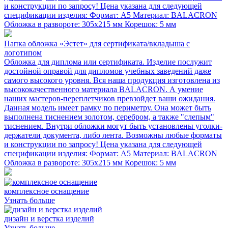
и конструкции по запросу! Цена указана для следующей
спецификации изделия: Формат: А5 Материал: BALACRON
Обложка в развороте: 305х215 мм Корешок: 5 мм
Папка обложка «Эстет» для сертификата/вкладыша с
логотипом
Обложка для диплома или сертификата. Изделие послужит
достойной оправой для дипломов учебных заведений даже
самого высокого уровня. Вся наша продукция изготовлена из
высококачественного материала BALACRON. А умение
наших мастеров-переплетчиков превзойдет ваши ожидания.
Данная модель имеет рамку по периметру. Она может быть
выполнена тиснением золотом, серебром, а также "слепым"
тиснением. Внутри обложки могут быть установлены уголки-
держатели документа, либо лента. Возможны любые форматы
и конструкции по запросу! Цена указана для следующей
спецификации изделия: Формат: А5 Материал: BALACRON
Обложка в развороте: 305х215 мм Корешок: 5 мм
комплексное оснащение
Узнать больше
дизайн и верстка изделий
Узнать больше