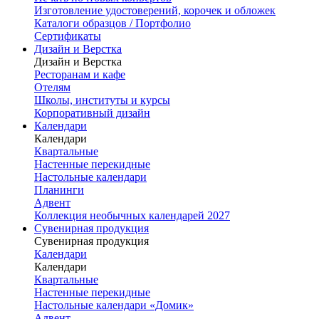
Изготовление удостоверений, корочек и обложек
Каталоги образцов / Портфолио
Сертификаты
Дизайн и Верстка
Дизайн и Верстка
Ресторанам и кафе
Отелям
Школы, институты и курсы
Корпоративный дизайн
Календари
Календари
Квартальные
Настенные перекидные
Настольные календари
Планинги
Адвент
Коллекция необычных календарей 2027
Сувенирная продукция
Сувенирная продукция
Календари
Календари
Квартальные
Настенные перекидные
Настольные календари «Домик»
Адвент