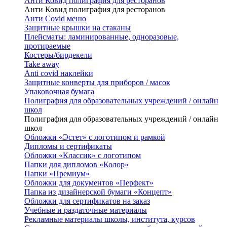
Анти Ковид полиграфия для ресторанов
Анти Ковид полиграфия для ресторанов
Анти Covid меню
Защитные крышки на стаканы
Плейсматы: ламинированные, одноразовые,
протираемые
Костеры/бирдекели
Take away
Anti covid наклейки
Защитные конверты для приборов / масок
Упаковочная бумага
Полиграфия для образовательных учреждений / онлайн
школ
Полиграфия для образовательных учреждений / онлайн
школ
Обложки «Эстет» с логотипом и рамкой
Дипломы и сертификаты
Обложки «Классик» с логотипом
Папки для дипломов «Колор»
Папки «Премиум»
Обложки для документов «Перфект»
Папка из дизайнерской бумаги «Концепт»
Обложки для сертификатов на заказ
Учебные и раздаточные материалы
Рекламные материалы школы, института, курсов