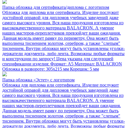
Папка обложка для сертификата/диплома с логотипом
Обложка для диплома или сертификата. Изделие послужит
достойной оправой для дипломов учебных заведений даже
самого высокого уровня. Вся наша продукция изготовлена из
высококачественного материала BALACRON. А умение
наших мастеров-переплетчиков превзойдет ваши ожидания.
Данная модель имеет рамку по периметру. Она может быть
выполнена тиснением золотом, серебром, а также "слепым"
тиснением. Внутри обложки могут быть установлены уголки-
держатели документа, либо лента. Возможны любые форматы
и конструкции по запросу! Цена указана для следующей
спецификации изделия: Формат: А5 Материал: BALACRON
Обложка в развороте: 305х215 мм Корешок: 5 мм
Папка обложка «Эстет» с логотипом
Обложка для диплома или сертификата. Изделие послужит
достойной оправой для дипломов учебных заведений даже
самого высокого уровня. Вся наша продукция изготовлена из
высококачественного материала BALACRON. А умение
наших мастеров-переплетчиков превзойдет ваши ожидания.
Данная модель имеет рамку по периметру. Она может быть
выполнена тиснением золотом, серебром, а также "слепым"
тиснением. Внутри обложки могут быть установлены уголки-
держатели документа, либо лента. Возможны любые форматы