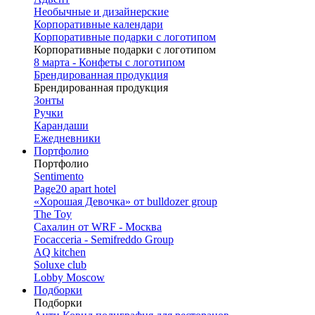
Необычные и дизайнерские
Корпоративные календари
Корпоративные подарки с логотипом
Корпоративные подарки с логотипом
8 марта - Конфеты с логотипом
Брендированная продукция
Брендированная продукция
Зонты
Ручки
Карандаши
Ежедневники
Портфолио
Портфолио
Sentimento
Page20 apart hotel
«Хорошая Девочка» от bulldozer group
The Toy
Сахалин от WRF - Москва
Focacceria - Semifreddo Group
AQ kitchen
Soluxe club
Lobby Moscow
Подборки
Подборки