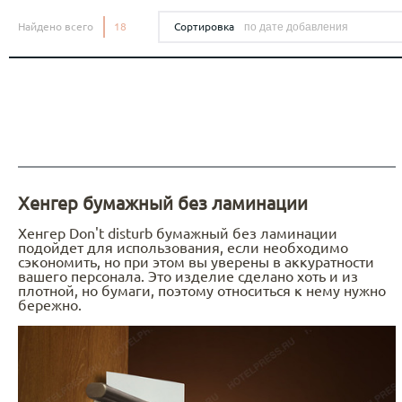
Печать наклеек
АДВЕНТ
САХАЛИН ОТ WRF - МОСКВА
Бага
Бумага для меню
ОБРАЗОВАТЕЛЬНЫХ УЧРЕЖДЕНИЙ /
ВС
Переплётные планшеты
БРЕНДИРОВАННАЯ ПРОДУКЦИЯ
Табли
Найдено всего
18
Сортировка
ОНЛАЙН ШКОЛ
BE
Приглашения
Тейбл
ПЛЕЙСМЕТЫ ДЛЯ
КОЛЛЕКЦИЯ НЕОБЫЧНЫХ
Зонты
FOCACCERIA - SEMIFREDDO GROUP
РЕСТОРАНОВ
Самокопирующиеся бланки
Табли
КАЛЕНДАРЕЙ 2027
Ручки
Салфетки под стаканы
Дорхе
Карандаши
Упаковка картонная с европодвесом
КЕЙХОЛДЕРЫ ДЛЯ ОТЕЛЕЙ
Ежедневники
AQ KITCHEN
Фирменные бланки
Z-Cards
БИРДЕКЕЛИ/КОСТЕРЫ
Roll 
SOLUXE CLUB
КАРТХОЛДЕРЫ И УПАКОВКА ДЛЯ
Хенгер бумажный без ламинации
Led u
ПЛАСТИКОВЫХ КАРТ
Хенгер Don't disturb бумажный без ламинации
Кардхолдеры и конверты для пластиковых
ПЛАНШЕТЫ
подойдет для использования, если необходимо
LOBBY MOSCOW
карт
сэкономить, но при этом вы уверены в аккуратности
вашего персонала. Это изделие сделано хоть и из
Подарочные коробки для пластиковых карт
плотной, но бумаги, поэтому относиться к нему нужно
бережно.