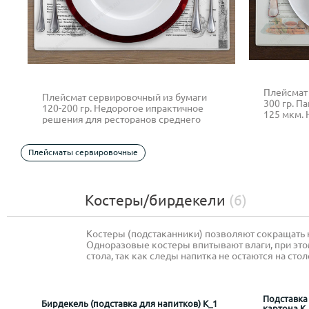
Плейсмат
Плейсмат сервировочный из бумаги
300 гр. П
120-200 гр. Недорогое ипрактичное
125 мкм. 
решения для ресторанов среднего
решения 
класса. Помимо логотипа на настольной
класса. П
салфетке возможна печать меню или
салфетке
рекламных предложений.
Плейсматы сервировочные
рекламны
Костеры/бирдекели
(6)
Костеры (подстаканники) позволяют сокращать 
Одноразовые костеры впитывают влаги, при это
стола, так как следы напитка не остаются на стол
Подставка
Бирдекель (подставка для напитков) К_1
картона К