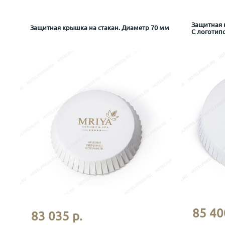
Защитная 
Защитная крышка на стакан. Диаметр 70 мм
С логотип
Артикул:
ZKS-D70-10
Артику
85 40
83 035 р.