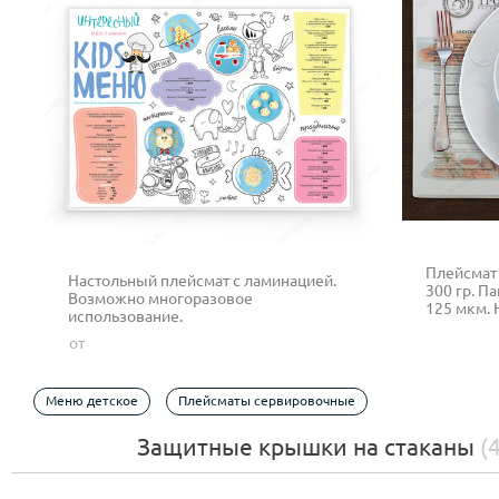
Плейсмат
Настольный плейсмат с ламинацией.
300 гр. П
Возможно многоразовое
125 мкм. 
использование.
решения 
от
класса. П
салфетке
рекламны
Меню детское
Плейсматы сервировочные
Защитные крышки на стаканы
(