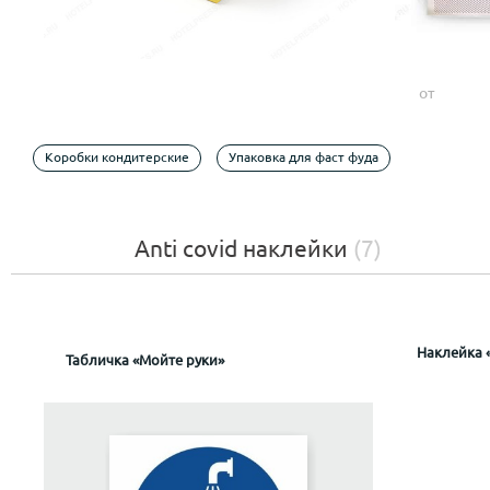
от
Коробки кондитерские
Упаковка для фаст фуда
Anti covid наклейки
(7)
Наклейка 
Табличка «Мойте руки»