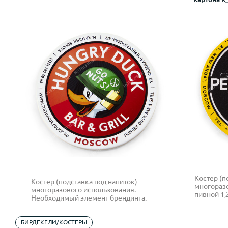
Костер (п
Костер (подставка под напиток)
многоразо
многоразового использования.
пивной 1
Необходимый элемент брендинга.
запросу.
Бумага мелованная с ламинацией,
кашированная на переплетный картон
1 мм.
БИРДЕКЕЛИ/КОСТЕРЫ