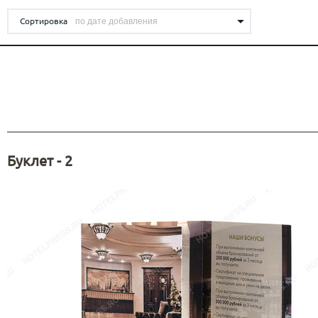
Печать наклеек
АДВЕНТ
САХАЛИН ОТ WRF - МОСКВА
Багаж
Бумага для меню
ОБРАЗОВАТЕЛЬНЫХ УЧРЕЖДЕНИЙ /
ВС
Переплётные планшеты
БРЕНДИРОВАННАЯ ПРОДУКЦИЯ
Табли
Сортировка
ОНЛАЙН ШКОЛ
BE
Приглашения
Тейбл
ПЛЕЙСМЕТЫ ДЛЯ
КОЛЛЕКЦИЯ НЕОБЫЧНЫХ
Зонты
FOCACCERIA - SEMIFREDDO GROUP
РЕСТОРАНОВ
Самокопирующиеся бланки
Табли
КАЛЕНДАРЕЙ 2027
Ручки
Салфетки под стаканы
Дорхе
Карандаши
Упаковка картонная с европодвесом
КЕЙХОЛДЕРЫ ДЛЯ ОТЕЛЕЙ
Ежедневники
AQ KITCHEN
Фирменные бланки
Z-Cards
БИРДЕКЕЛИ/КОСТЕРЫ
Roll u
SOLUXE CLUB
КАРТХОЛДЕРЫ И УПАКОВКА ДЛЯ
Буклет - 2
Led up
ПЛАСТИКОВЫХ КАРТ
Кардхолдеры и конверты для пластиковых
ПЛАНШЕТЫ
LOBBY MOSCOW
карт
Подарочные коробки для пластиковых карт