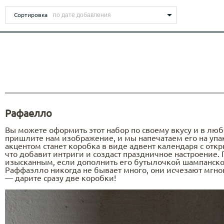
Печать наклеек
АДВЕНТ
САХАЛИН ОТ WRF - МОСКВА
Багаж
Бумага для меню
ОБРАЗОВАТЕЛЬНЫХ УЧРЕЖДЕНИЙ /
ВС
Переплётные планшеты
БРЕНДИРОВАННАЯ ПРОДУКЦИЯ
Табли
Сортировка
ОНЛАЙН ШКОЛ
BE
Приглашения
Тейбл
ПЛЕЙСМЕТЫ ДЛЯ
КОЛЛЕКЦИЯ НЕОБЫЧНЫХ
Зонты
FOCACCERIA - SEMIFREDDO GROUP
РЕСТОРАНОВ
Самокопирующиеся бланки
Табли
КАЛЕНДАРЕЙ 2027
Ручки
Салфетки под стаканы
Дорхе
Карандаши
Упаковка картонная с европодвесом
КЕЙХОЛДЕРЫ ДЛЯ ОТЕЛЕЙ
Ежедневники
AQ KITCHEN
Фирменные бланки
Z-Cards
БИРДЕКЕЛИ/КОСТЕРЫ
Roll u
SOLUXE CLUB
КАРТХОЛДЕРЫ И УПАКОВКА ДЛЯ
Рафаелло
Led up
ПЛАСТИКОВЫХ КАРТ
Вы можете оформить этот набор по своему вкусу и в лю
Кардхолдеры и конверты для пластиковых
ПЛАНШЕТЫ
пришлите нам изображение, и мы напечатаем его на уп
LOBBY MOSCOW
карт
акцентом станет коробка в виде адвент календаря с о
что добавит интриги и создаст праздничное настроение.
Подарочные коробки для пластиковых карт
изысканным, если дополнить его бутылочкой шампанског
Раффаэлло никогда не бывает много, они исчезают мгно
— дарите сразу две коробки!