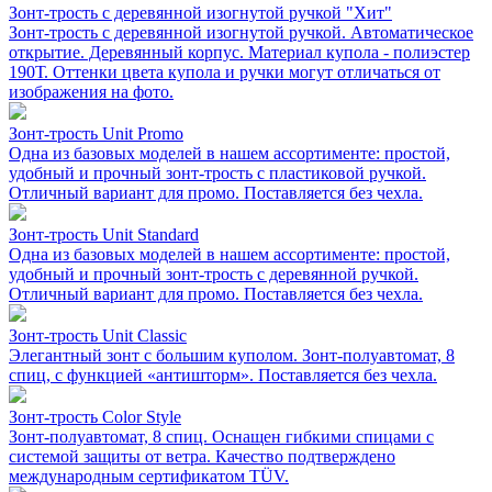
Зонт-трость с деревянной изогнутой ручкой "Хит"
Зонт-трость с деревянной изогнутой ручкой. Автоматическое
открытие. Деревянный корпус. Материал купола - полиэстер
190Т. Оттенки цвета купола и ручки могут отличаться от
изображения на фото.
Зонт-трость Unit Promo
Одна из базовых моделей в нашем ассортименте: простой,
удобный и прочный зонт-трость с пластиковой ручкой.
Отличный вариант для промо. Поставляется без чехла.
Зонт-трость Unit Standard
Одна из базовых моделей в нашем ассортименте: простой,
удобный и прочный зонт-трость с деревянной ручкой.
Отличный вариант для промо. Поставляется без чехла.
Зонт-трость Unit Classic
Элегантный зонт с большим куполом. Зонт-полуавтомат, 8
спиц, с функцией «антишторм». Поставляется без чехла.
Зонт-трость Color Style
Зонт-полуавтомат, 8 спиц. Оснащен гибкими спицами с
системой защиты от ветра. Качество подтверждено
международным сертификатом TÜV.