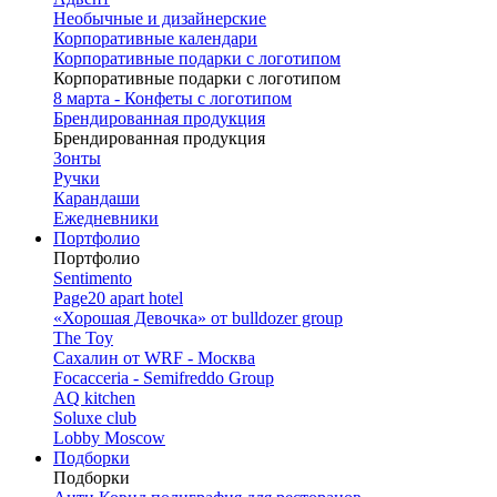
Необычные и дизайнерские
Корпоративные календари
Корпоративные подарки с логотипом
Корпоративные подарки с логотипом
8 марта - Конфеты с логотипом
Брендированная продукция
Брендированная продукция
Зонты
Ручки
Карандаши
Ежедневники
Портфолио
Портфолио
Sentimento
Page20 apart hotel
«Хорошая Девочка» от bulldozer group
The Toy
Сахалин от WRF - Москва
Focacceria - Semifreddo Group
AQ kitchen
Soluxe club
Lobby Moscow
Подборки
Подборки