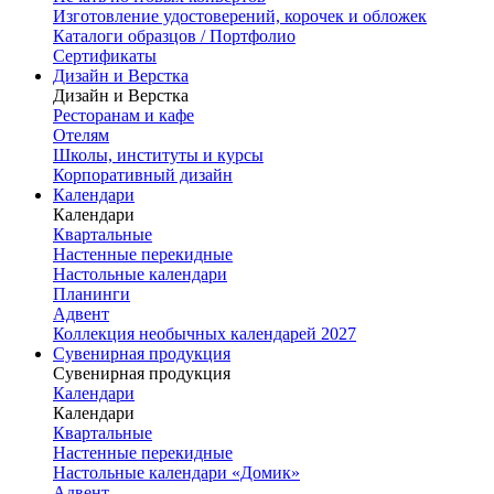
Изготовление удостоверений, корочек и обложек
Каталоги образцов / Портфолио
Сертификаты
Дизайн и Верстка
Дизайн и Верстка
Ресторанам и кафе
Отелям
Школы, институты и курсы
Корпоративный дизайн
Календари
Календари
Квартальные
Настенные перекидные
Настольные календари
Планинги
Адвент
Коллекция необычных календарей 2027
Сувенирная продукция
Сувенирная продукция
Календари
Календари
Квартальные
Настенные перекидные
Настольные календари «Домик»
Адвент