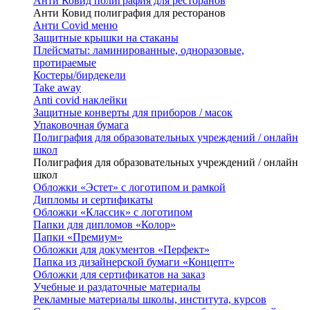
Анти Ковид полиграфия для ресторанов
Анти Ковид полиграфия для ресторанов
Анти Covid меню
Защитные крышки на стаканы
Плейсматы: ламинированные, одноразовые,
протираемые
Костеры/бирдекели
Take away
Anti covid наклейки
Защитные конверты для приборов / масок
Упаковочная бумага
Полиграфия для образовательных учреждений / онлайн
школ
Полиграфия для образовательных учреждений / онлайн
школ
Обложки «Эстет» с логотипом и рамкой
Дипломы и сертификаты
Обложки «Классик» с логотипом
Папки для дипломов «Колор»
Папки «Премиум»
Обложки для документов «Перфект»
Папка из дизайнерской бумаги «Концепт»
Обложки для сертификатов на заказ
Учебные и раздаточные материалы
Рекламные материалы школы, института, курсов