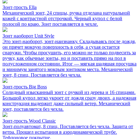
Зонт-трость Ella
Механический зонт, 24 спицы, ручка отделана натуральной
кожей с контрастной отстрочкой. Черный купол с белой
полосой по краю. Зонт поставляется в чехле.
Зонт наоборот Unit Style
Это зонт-наоборот, зонт-наизнанку. Складываясь после дождя,
он прячет мокрую поверхность в себя, а сухая остается
снаружи. Чтобы просушить, его можно не только подвесить за
ручку, как обычные зонты, но и поставить прямо на пол в
полусложенном состоянии. Итог — мягкая щадящая просушка
и минимум занятого мокрым зонтиком места. Механический
зонт, 8 спиц. Поставляется без чехла.
Зонт-трость Big Boss
Солидный изысканный зонт с ручкой из дерева и 16 спицами.
Большой купол легко укроет от дождя сразу двоих, а надежная
конструкция выдержит даже сильный ветер. Механический
зонт, поставляется без чехла.
Зонт-трость Wood Classic
Зонт-полуавтомат, 8 спиц. Поставляется без чехла. Защита от
ветра. Прошел испытания в аэродинамической трубе.
Тефлоновое покрытие.