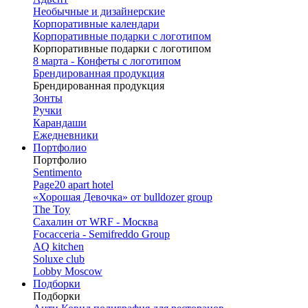
Необычные и дизайнерские
Корпоративные календари
Корпоративные подарки с логотипом
Корпоративные подарки с логотипом
8 марта - Конфеты с логотипом
Брендированная продукция
Брендированная продукция
Зонты
Ручки
Карандаши
Ежедневники
Портфолио
Портфолио
Sentimento
Page20 apart hotel
«Хорошая Девочка» от bulldozer group
The Toy
Сахалин от WRF - Москва
Focacceria - Semifreddo Group
AQ kitchen
Soluxe club
Lobby Moscow
Подборки
Подборки