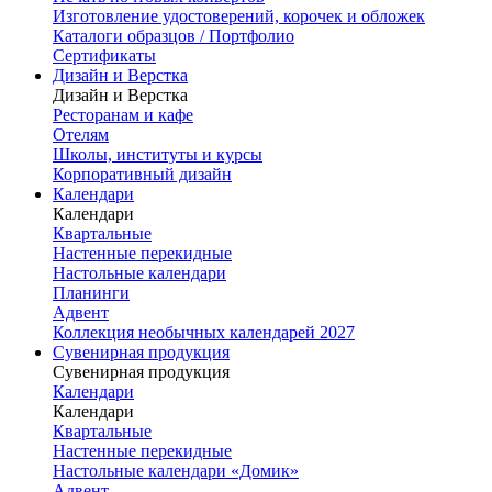
Изготовление удостоверений, корочек и обложек
Каталоги образцов / Портфолио
Сертификаты
Дизайн и Верстка
Дизайн и Верстка
Ресторанам и кафе
Отелям
Школы, институты и курсы
Корпоративный дизайн
Календари
Календари
Квартальные
Настенные перекидные
Настольные календари
Планинги
Адвент
Коллекция необычных календарей 2027
Сувенирная продукция
Сувенирная продукция
Календари
Календари
Квартальные
Настенные перекидные
Настольные календари «Домик»
Адвент