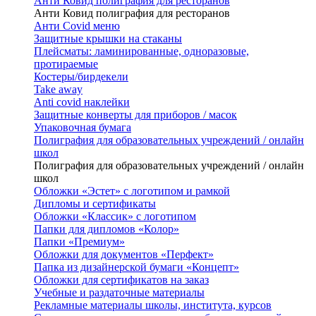
Анти Ковид полиграфия для ресторанов
Анти Ковид полиграфия для ресторанов
Анти Covid меню
Защитные крышки на стаканы
Плейсматы: ламинированные, одноразовые,
протираемые
Костеры/бирдекели
Take away
Anti covid наклейки
Защитные конверты для приборов / масок
Упаковочная бумага
Полиграфия для образовательных учреждений / онлайн
школ
Полиграфия для образовательных учреждений / онлайн
школ
Обложки «Эстет» с логотипом и рамкой
Дипломы и сертификаты
Обложки «Классик» с логотипом
Папки для дипломов «Колор»
Папки «Премиум»
Обложки для документов «Перфект»
Папка из дизайнерской бумаги «Концепт»
Обложки для сертификатов на заказ
Учебные и раздаточные материалы
Рекламные материалы школы, института, курсов