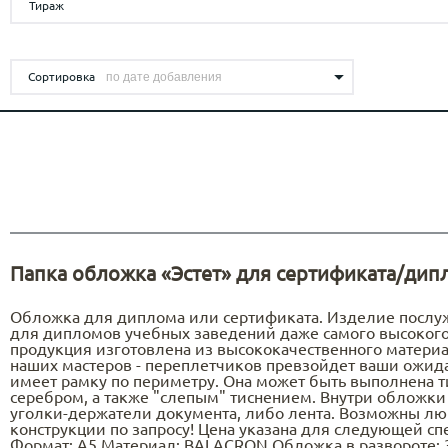
Печать наклеек
АДВЕНТ
САХАЛИН ОТ WRF - МОСКВА
Тираж
Багаж
Бумага для меню
ОБРАЗОВАТЕЛЬНЫХ УЧРЕЖДЕНИЙ /
ВС
Переплётные планшеты
БРЕНДИРОВАННАЯ ПРОДУКЦИЯ
Табли
ОНЛАЙН ШКОЛ
от 200 шт.
BE
Приглашения
Тейбл
ПЛЕЙСМЕТЫ ДЛЯ
КОЛЛЕКЦИЯ НЕОБЫЧНЫХ
от 100 шт.
Зонты
FOCACCERIA - SEMIFREDDO GROUP
РЕСТОРАНОВ
Самокопирующиеся бланки
Сортировка
Табли
КАЛЕНДАРЕЙ 2027
от 50 шт.
Ручки
Салфетки под стаканы
Дорхе
Карандаши
от 20 шт.
Упаковка картонная с европодвесом
КЕЙХОЛДЕРЫ ДЛЯ ОТЕЛЕЙ
Ежедневники
AQ KITCHEN
Фирменные бланки
Z-Cards
БИРДЕКЕЛИ/КОСТЕРЫ
Roll u
SOLUXE CLUB
КАРТХОЛДЕРЫ И УПАКОВКА ДЛЯ
Led up
ПЛАСТИКОВЫХ КАРТ
Кардхолдеры и конверты для пластиковых
Папка обложка «Эстет» для сертификата/дип
ПЛАНШЕТЫ
LOBBY MOSCOW
карт
Подарочные коробки для пластиковых карт
Обложка для диплома или сертификата. Изделие послу
для дипломов учебных заведений даже самого высокого
продукция изготовлена из высококачественного матери
наших мастеров - переплетчиков превзойдет ваши ожид
имеет рамку по периметру. Она может быть выполнена 
серебром, а также "слепым" тиснением. Внутри обложки
уголки-держатели документа, либо лента. Возможны л
конструкции по запросу! Цена указана для следующей с
Формат: А5 Материал: BALACRON Обложка в развороте: 