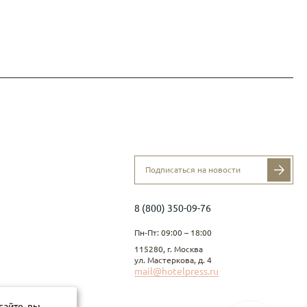
ВСЁ ДЛЯ САЛОНОВ КРАСОТЫ / SPA /
РТФОЛИО
МЕДЦЕНТРОВ
ОЛИГРАФИЯ,
Папки и прайс листы
РОДУКЦИЯ,
Подарочная упаковка
РТИФИКАТЫ
Комплекс полиграфии Beauty Gallery
Каталог для образцов
Конверты для подарочных сертификатов и
карт
Брендированная продукция
й
Комплексная полиграфия - Портфолио
Кожаные наборы в номер
Акриловые наборы в номер
ТЫ
НОВОГОДНИЕ ПОДАРКИ
8 (800) 350-09-76
Пн-Пт: 09:00 – 18:00
115280, г. Москва
ул. Мастеркова, д. 4
mail@hotelpress.ru
сайте, вы