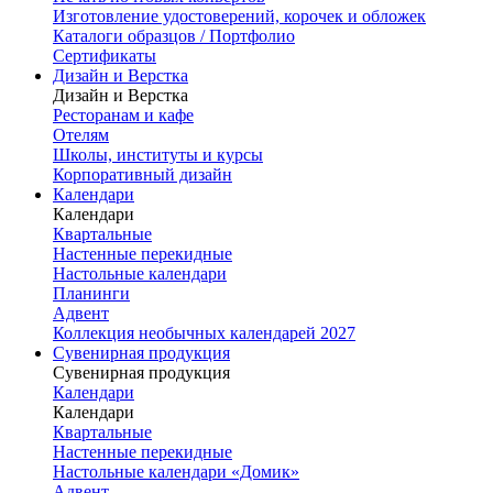
Изготовление удостоверений, корочек и обложек
Каталоги образцов / Портфолио
Сертификаты
Дизайн и Верстка
Дизайн и Верстка
Ресторанам и кафе
Отелям
Школы, институты и курсы
Корпоративный дизайн
Календари
Календари
Квартальные
Настенные перекидные
Настольные календари
Планинги
Адвент
Коллекция необычных календарей 2027
Сувенирная продукция
Сувенирная продукция
Календари
Календари
Квартальные
Настенные перекидные
Настольные календари «Домик»
Адвент