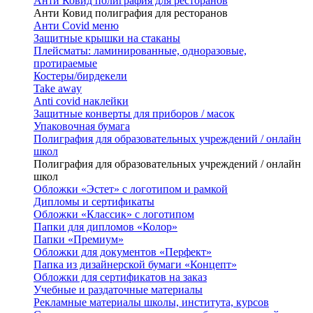
Анти Ковид полиграфия для ресторанов
Анти Ковид полиграфия для ресторанов
Анти Covid меню
Защитные крышки на стаканы
Плейсматы: ламинированные, одноразовые,
протираемые
Костеры/бирдекели
Take away
Anti covid наклейки
Защитные конверты для приборов / масок
Упаковочная бумага
Полиграфия для образовательных учреждений / онлайн
школ
Полиграфия для образовательных учреждений / онлайн
школ
Обложки «Эстет» с логотипом и рамкой
Дипломы и сертификаты
Обложки «Классик» с логотипом
Папки для дипломов «Колор»
Папки «Премиум»
Обложки для документов «Перфект»
Папка из дизайнерской бумаги «Концепт»
Обложки для сертификатов на заказ
Учебные и раздаточные материалы
Рекламные материалы школы, института, курсов