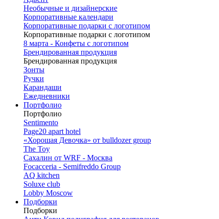
Необычные и дизайнерские
Корпоративные календари
Корпоративные подарки с логотипом
Корпоративные подарки с логотипом
8 марта - Конфеты с логотипом
Брендированная продукция
Брендированная продукция
Зонты
Ручки
Карандаши
Ежедневники
Портфолио
Портфолио
Sentimento
Page20 apart hotel
«Хорошая Девочка» от bulldozer group
The Toy
Сахалин от WRF - Москва
Focacceria - Semifreddo Group
AQ kitchen
Soluxe club
Lobby Moscow
Подборки
Подборки