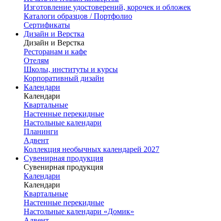
Изготовление удостоверений, корочек и обложек
Каталоги образцов / Портфолио
Сертификаты
Дизайн и Верстка
Дизайн и Верстка
Ресторанам и кафе
Отелям
Школы, институты и курсы
Корпоративный дизайн
Календари
Календари
Квартальные
Настенные перекидные
Настольные календари
Планинги
Адвент
Коллекция необычных календарей 2027
Сувенирная продукция
Сувенирная продукция
Календари
Календари
Квартальные
Настенные перекидные
Настольные календари «Домик»
Адвент