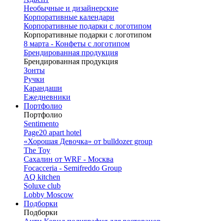
Необычные и дизайнерские
Корпоративные календари
Корпоративные подарки с логотипом
Корпоративные подарки с логотипом
8 марта - Конфеты с логотипом
Брендированная продукция
Брендированная продукция
Зонты
Ручки
Карандаши
Ежедневники
Портфолио
Портфолио
Sentimento
Page20 apart hotel
«Хорошая Девочка» от bulldozer group
The Toy
Сахалин от WRF - Москва
Focacceria - Semifreddo Group
AQ kitchen
Soluxe club
Lobby Moscow
Подборки
Подборки