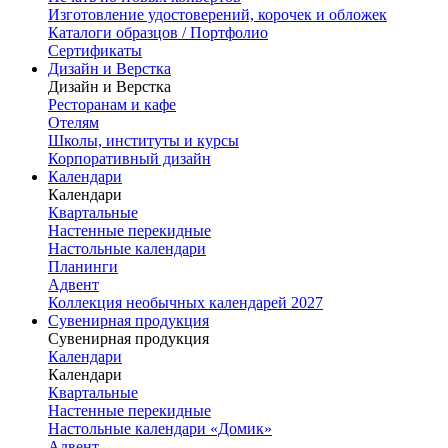
Изготовление удостоверений, корочек и обложек
Каталоги образцов / Портфолио
Сертификаты
Дизайн и Верстка
Дизайн и Верстка
Ресторанам и кафе
Отелям
Школы, институты и курсы
Корпоративный дизайн
Календари
Календари
Квартальные
Настенные перекидные
Настольные календари
Планинги
Адвент
Коллекция необычных календарей 2027
Сувенирная продукция
Сувенирная продукция
Календари
Календари
Квартальные
Настенные перекидные
Настольные календари «Домик»
Адвент