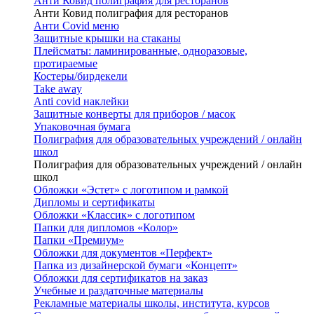
Анти Ковид полиграфия для ресторанов
Анти Ковид полиграфия для ресторанов
Анти Covid меню
Защитные крышки на стаканы
Плейсматы: ламинированные, одноразовые,
протираемые
Костеры/бирдекели
Take away
Anti covid наклейки
Защитные конверты для приборов / масок
Упаковочная бумага
Полиграфия для образовательных учреждений / онлайн
школ
Полиграфия для образовательных учреждений / онлайн
школ
Обложки «Эстет» с логотипом и рамкой
Дипломы и сертификаты
Обложки «Классик» с логотипом
Папки для дипломов «Колор»
Папки «Премиум»
Обложки для документов «Перфект»
Папка из дизайнерской бумаги «Концепт»
Обложки для сертификатов на заказ
Учебные и раздаточные материалы
Рекламные материалы школы, института, курсов