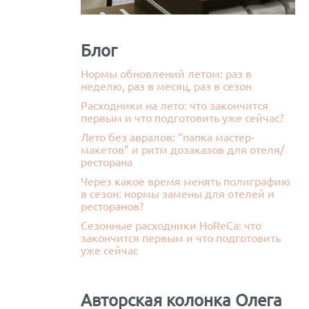
ВСЁ ДЛЯ САЛОНОВ КРАСОТЫ / SPA /
РТФОЛИО
МЕДЦЕНТРОВ
ОЛИГРАФИЯ,
Папки и прайс листы
РОДУКЦИЯ,
Блог
Подарочная упаковка
РТИФИКАТЫ
Комплекс полиграфии Beauty Gallery
Нормы обновлений летом: раз в
Каталог для образцов
неделю, раз в месяц, раз в сезон
Конверты для подарочных сертификатов и
Расходники на лето: что закончится
карт
первым и что подготовить уже сейчас?
Брендированная продукция
й
Лето без авралов: “папка мастер-
макетов” и ритм дозаказов для отеля/
Комплексная полиграфия - Портфолио
Кожаные наборы в номер
ресторана
Акриловые наборы в номер
ТЫ
Через какое время менять полиграфию
НОВОГОДНИЕ ПОДАРКИ
в сезон: нормы замены для отелей и
ресторанов?
Сезонные расходники HoReCa: что
закончится первым и что подготовить
уже сейчас
Авторская колонка Олега