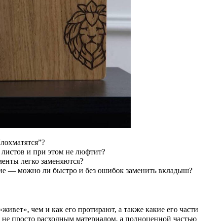
“лохматятся”?
 листов и при этом не люфтит?
менты легко заменяются?
лие — можно ли быстро и без ошибок заменить вкладыш?
«живет», чем и как его протирают, а также какие его части
я не просто расходным материалом, а полноценной частью