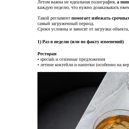
Печать наклеек
АДВЕНТ
САХАЛИН ОТ WRF - МОСКВА
Летом важна не идеальная полиграфия,
а пон
Багаж
Бумага для меню
ОБРАЗОВАТЕЛЬНЫХ УЧРЕЖДЕНИЙ /
каждую неделю, что нужно дозаказывать ежеме
ВС
Переплётные планшеты
БРЕНДИРОВАННАЯ ПРОДУКЦИЯ
Табли
ОНЛАЙН ШКОЛ
BE
Приглашения
Тейбл
ПЛЕЙСМЕТЫ ДЛЯ
Такой регламент
помогает избежать срочны
КОЛЛЕКЦИЯ НЕОБЫЧНЫХ
Зонты
FOCACCERIA - SEMIFREDDO GROUP
РЕСТОРАНОВ
Самокопирующиеся бланки
Табли
самый загруженный период.
КАЛЕНДАРЕЙ 2027
Ручки
Салфетки под стаканы
Сроки условны и зависят от загрузки объекта
Дорхе
Карандаши
Упаковка картонная с европодвесом
КЕЙХОЛДЕРЫ ДЛЯ ОТЕЛЕЙ
Ежедневники
AQ KITCHEN
1) Раз в неделю (или по факту изменений)
Фирменные бланки
Z-Cards
Ресторан
БИРДЕКЕЛИ/КОСТЕРЫ
• specials и сезонные предложения
Roll u
SOLUXE CLUB
КАРТХОЛДЕРЫ И УПАКОВКА ДЛЯ
• летние коктейли и напитки (особенно на ве
Led up
ПЛАСТИКОВЫХ КАРТ
Кардхолдеры и конверты для пластиковых
ПЛАНШЕТЫ
LOBBY MOSCOW
карт
Подарочные коробки для пластиковых карт