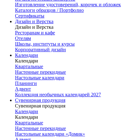
Изготовление удостоверений, корочек и обложек
Каталоги образцов / Портфолио
Сертификаты
Дизайн и Верстка
Дизайн и Верстка
Ресторанам и кафе
Отелям
Школы, институты и курсы
Корпоративный дизайн
Календари
Календари
Квартальные
Настенные перекидные
Настольные календари
Планинги
Адвент
Коллекция необычных календарей 2027
Сувенирная продукция
Сувенирная продукция
Календари
Календари
Квартальные
Настенные перекидные
Настольные календари «Домик»
Адвент