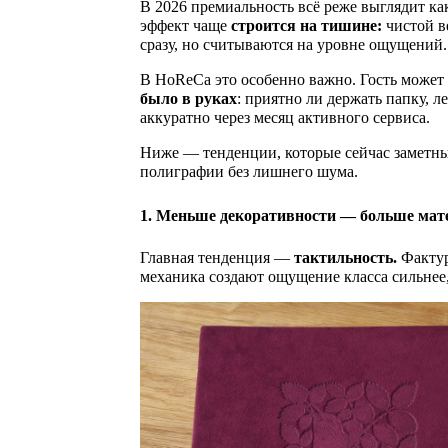
Печать наклеек
АДВЕНТ
САХАЛИН ОТ WRF - МОСКВА
В 2026 премиальность всё реже выглядит к
Бага
Бумага для меню
ОБРАЗОВАТЕЛЬНЫХ УЧРЕЖДЕНИЙ /
эффект чаще
строится на тишине:
чистой в
ВС
Переплётные планшеты
БРЕНДИРОВАННАЯ ПРОДУКЦИЯ
Табли
ОНЛАЙН ШКОЛ
BE
сразу, но считываются на уровне ощущений.
Приглашения
Тейбл
ПЛЕЙСМЕТЫ ДЛЯ
КОЛЛЕКЦИЯ НЕОБЫЧНЫХ
Зонты
FOCACCERIA - SEMIFREDDO GROUP
РЕСТОРАНОВ
Самокопирующиеся бланки
В HoReCa это особенно важно. Гость может
Табли
КАЛЕНДАРЕЙ 2027
Ручки
Салфетки под стаканы
было в руках
: приятно ли держать папку, л
Дорхе
аккуратно через месяц активного сервиса.
Карандаши
Упаковка картонная с европодвесом
КЕЙХОЛДЕРЫ ДЛЯ ОТЕЛЕЙ
Ежедневники
AQ KITCHEN
Фирменные бланки
Ниже — тенденции, которые сейчас заметны 
Z-Cards
полиграфии без лишнего шума.
БИРДЕКЕЛИ/КОСТЕРЫ
Roll 
SOLUXE CLUB
1. Меньше декоративности — больше мат
КАРТХОЛДЕРЫ И УПАКОВКА ДЛЯ
Led u
ПЛАСТИКОВЫХ КАРТ
Главная тенденция —
тактильность.
Фактур
Кардхолдеры и конверты для пластиковых
ПЛАНШЕТЫ
механика создают ощущение класса сильнее
LOBBY MOSCOW
карт
Подарочные коробки для пластиковых карт