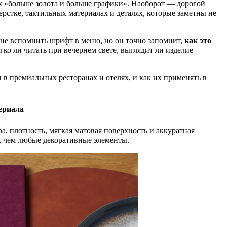
Обложки для сертификатов из эко кожи
Визитки
Металлические
ак «больше золота и больше графики». Наоборот — дорогой
жные бирки
ПО
«Премиум»
ерстке, тактильных материалах и деталях, которые заметны не
Ё ДЛЯ РЕСТОРАНА / FOOD AND
Закатные
чки резерв
VERAGE
ВСЁ ДЛЯ ОТЕЛЕЙ / П
Обложки из эко кожи «Перфект»
 тенты
БРЕНДИРОВАННАЯ П
Полиграфия и сувениры для учебных
СЕ
 не вспомнить шрифт в меню, но он точно запомнит,
чки «не курить»
как это
СУВЕНИРЫ
БЕЙДЖИКИ
заведений
егко ли читать при вечернем свете, выглядит ли изделие
нгеры (Хенгеры) / Door hanger
Бейджи из металла
НАПОЛЬНЫЕ РЕКЛАМНЫЕ
Бейджи из пластика
ПАКЕТЫ / СУМКИ
в премиальных ресторанах и отелях, и как их применять в
КОНСТРУКЦИИ
Бейджи из дерева
Пакеты бумажные
Бейджи с заливкой смоло
up / Ролл ап
Пакеты ПВД
ериала
p / Лед ап с подсветкой
Пакеты для прачечной
ПЛАСТИКОВЫЕ КАР
а, плотность, мягкая матовая поверхность и аккуратная
Холщовые сумки
, чем любые декоративные элементы.
УПАКОВКА/КОРОБКИ
Сумки из спанбонда
Ключ-карты
Дисконтные карты