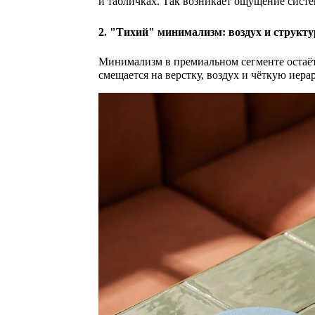
и табличках. Так возникает ощущение систе
2. "Тихий" минимализм: воздух и структу
Минимализм в премиальном сегменте остаётс
смещается на верстку, воздух и чёткую иера