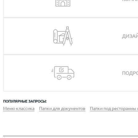
при тираже от 30
тираже 
ДИЗАЙ
ПОДРО
ПОПУЛЯРНЫЕ ЗАПРОСЫ:
Меню классика
Папки для документов
Папки под ресторанны 