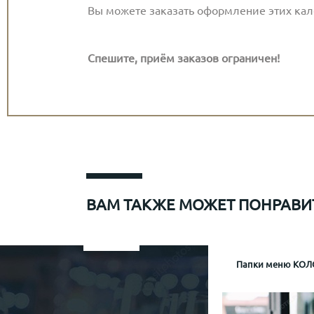
Вы можете заказать оформление этих кал
Спешите, приём заказов ограничен!
ВАМ ТАКЖЕ МОЖЕТ ПОНРАВИ
Папки меню для Sapiens
Меню рум сервис мр-1
Информационная папка гостя отеля Mamaison
Папки меню КОЛО
Папка р
Информа
Механизм крепл
Обло
Обложка (матери
Кожз