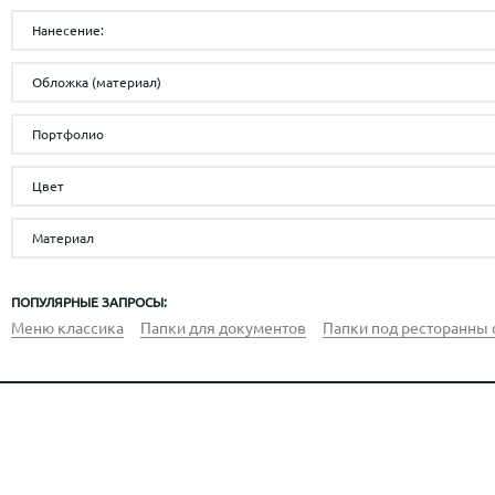
130
магнит
Нанесение:
132
гравировка
Обложка (материал)
Ткань
Портфолио
Полноцветная (мелованная бумага)
Рестораны
Дизайнерская бумага
Цвет
Материал
пластик
ПОПУЛЯРНЫЕ ЗАПРОСЫ:
Меню классика
Папки для документов
Папки под ресторанны 