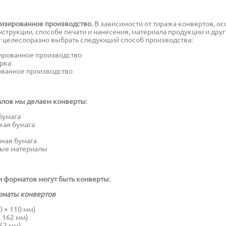
тизированное производство
. В зависимости от тиража конвертов, о
струкции, способе печати и нанесения, материала продукции и друг
 целесооразно выбрать следующий способ производства:
ированное производство
орка
ванное производство
алов мы делаем конверты
:
бумага
кая бумага
ная бумага
ые материалы
и форматов могут быть конверты
:
рматы конвертов
0 × 110 мм)
× 162 мм)
162 мм)