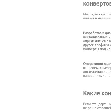
конвертов
Мы рады вам помо
или же в наличии
Разработаем диз
нестандартные к
определиться с 
другой графики,
конверты под клю
Оперативно дади
отправим коммер
достижения креа
нанесению, конст
Какие ко
Если стандартны
не решают вашей