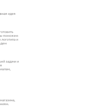
ивная идея
готовить
 мы поможем
 логотипа и
едем
шей задачи и
ля
риалам,
магазина,
аниям.