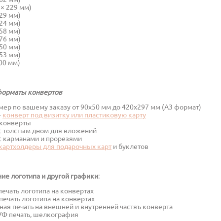
 × 229 мм)
229 мм)
324 мм)
458 мм)
176 мм)
250 мм)
353 мм)
400 мм)
форматы конвертов
ер по вашему заказу от 90х50 мм до 420х297 мм (А3 формат)
-
конверт под визитку или пластиковую карту
конверты
с толстым дном для вложений
с карманами и прорезями
картхолдеры для подарочных карт
и буклетов
ие логотипа и другой графики
:
ечать логотипа на конвертах
ечать логотипа на конвертах
ая печать на внешней и внутренней частяъ конверта
УФ печать, шелкография