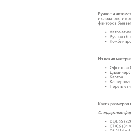
Ручное и автома
и сложнолсти кон
факторов бывает
Автоматиз
Ручная сб
Комбиниро
Из каких матери
Офсетная 
Дизайнерс
Картон
Каширован
Переплетн
Каких размеров 
Стандартные фо
DL/E65 (22
C7/C6 (81 
C6 (114 × 