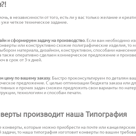
?!
чь, в независимости от того, есть ли у вас только желание и креат
 уже четкое техническое задание.
айн и сформируем задачу на производство
. Если вам необходимо из
онверты или конструктивно схожие полиграфические изделия, то
выбором материала, дизайном, конструктивом, способами нанесения
 а также оперативно сделаем коммерческое предложение и произв
ч в срок от 3-х дней.
м цену по вашему заказу
. Быстро проконсультируем по деталям ва
ческое предложение. С целью оптимизации бюджета заказа или д
тивных и прочих задач сможем предложить свои варианты по мате
рукции, технологиям и способам печати.
нверты производит наша Типография
е конверты, которые можно приобрести на почте или канцелярских 
 задачи, то наша типография изготовит конверты по вашим требов