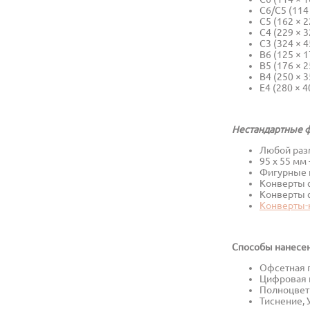
C6/C5 (114
C5 (162 × 
C4 (229 × 
C3 (324 × 
B6 (125 × 
B5 (176 × 
B4 (250 × 
E4 (280 × 
Нестандартные 
Любой разм
95 х 55 мм 
Фигурные 
Конверты 
Конверты 
Конверты-
Способы нанесен
Офсетная п
Цифровая п
Полноцветн
Тиснение, 