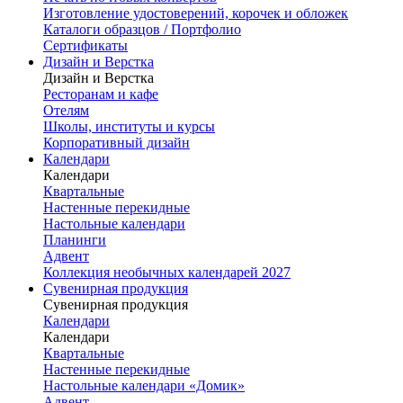
Изготовление удостоверений, корочек и обложек
Каталоги образцов / Портфолио
Сертификаты
Дизайн и Верстка
Дизайн и Верстка
Ресторанам и кафе
Отелям
Школы, институты и курсы
Корпоративный дизайн
Календари
Календари
Квартальные
Настенные перекидные
Настольные календари
Планинги
Адвент
Коллекция необычных календарей 2027
Сувенирная продукция
Сувенирная продукция
Календари
Календари
Квартальные
Настенные перекидные
Настольные календари «Домик»
Адвент