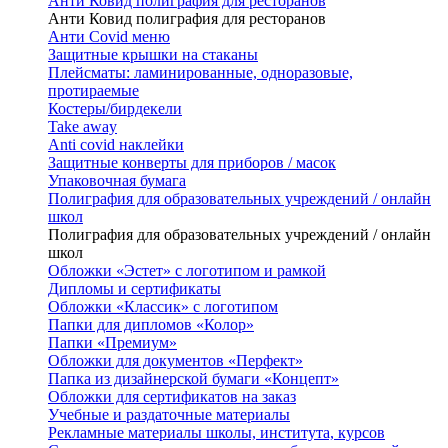
Анти Ковид полиграфия для ресторанов
Анти Ковид полиграфия для ресторанов
Анти Covid меню
Защитные крышки на стаканы
Плейсматы: ламинированные, одноразовые,
протираемые
Костеры/бирдекели
Take away
Anti covid наклейки
Защитные конверты для приборов / масок
Упаковочная бумага
Полиграфия для образовательных учреждений / онлайн
школ
Полиграфия для образовательных учреждений / онлайн
школ
Обложки «Эстет» с логотипом и рамкой
Дипломы и сертификаты
Обложки «Классик» с логотипом
Папки для дипломов «Колор»
Папки «Премиум»
Обложки для документов «Перфект»
Папка из дизайнерской бумаги «Концепт»
Обложки для сертификатов на заказ
Учебные и раздаточные материалы
Рекламные материалы школы, института, курсов