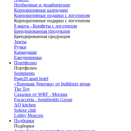
Необычные и дизайнерские
Корпоративные календари
Корпоративные подарки с логотипом
Корпоративные подарки с логотипом
8 марта - Конфеты с логотипом
Брендированная продукция
Брендированная продукция
Зонты
Ручки
Карандаши
Ежедневники
Портфолио
Портфолио
Sentimento
Page20 apart hotel
«Хорошая Девочка» от bulldozer group
The Toy
Сахалин от WRF - Москва
Focacceria - Semifreddo Group
AQ kitchen
Soluxe club
Lobby Moscow
Подборки
Подборки