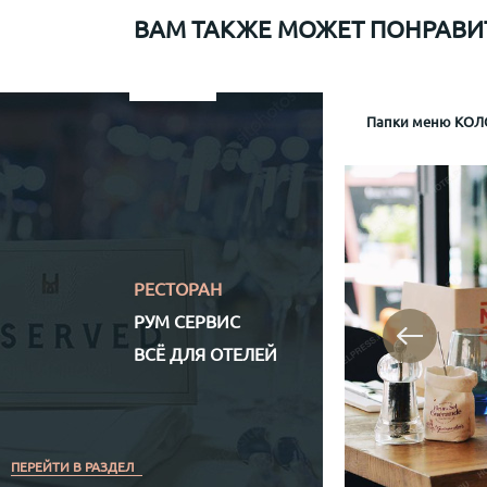
ВАМ ТАКЖЕ МОЖЕТ ПОНРАВИ
Папки меню для Sapiens
Меню рум сервис мр-1
Информационная папка гостя отеля Mamaison
Папки меню КОЛО
Папка р
Информа
Механизм крепл
Обло
Обложка (матери
Кожз
Полноцветная (
РЕСТОРАН
РУМ СЕРВИС
ВСЁ ДЛЯ ОТЕЛЕЙ
ПЕРЕЙТИ В РАЗДЕЛ