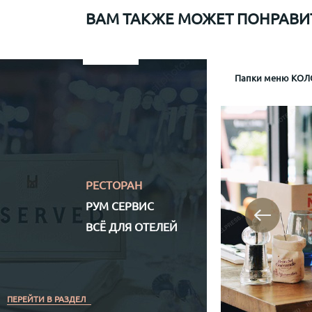
ВАМ ТАКЖЕ МОЖЕТ ПОНРАВИ
Папки меню для Sapiens
Меню рум сервис мр-1
Информационная папка гостя отеля Mamaison
Папки меню КОЛО
Папка р
Информа
Механизм крепл
Обло
Обложка (матери
Кожз
Полноцветная (
РЕСТОРАН
РУМ СЕРВИС
ВСЁ ДЛЯ ОТЕЛЕЙ
ПЕРЕЙТИ В РАЗДЕЛ