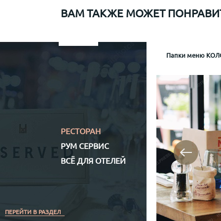
ВАМ ТАКЖЕ МОЖЕТ ПОНРАВИ
Папки меню для Sapiens
Меню рум сервис мр-1
Информационная папка гостя отеля Mamaison
Папки меню КОЛО
Папка р
Информа
Механизм крепл
Обло
Обложка (матери
Кожз
Полноцветная (
РЕСТОРАН
РУМ СЕРВИС
ВСЁ ДЛЯ ОТЕЛЕЙ
ПЕРЕЙТИ В РАЗДЕЛ