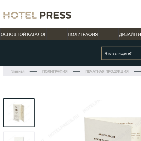
ОСНОВНОЙ КАТАЛОГ
ПОЛИГРАФИЯ
ДИЗАЙН И
Обло
АНТИ КОВИД ПОЛИГРАФИЯ ДЛЯ
Дипл
ПЕЧАТНАЯ ПРОДУКЦИЯ
РЕСТОРАНАМ И КАФЕ
КВАРТАЛЬНЫЕ
КАЛЕНДАРИ
SENTIMENTO
ПАПКИ
РЕСТОРАНОВ
Обло
Анкета гостя
Квартальные
Анти Covid меню
Папк
Папки меню
Главная
ПОЛИГРАФИЯ
ПЕЧАТНАЯ ПРОДУКЦИЯ
Блокноты
Настенные перекидные
Защитные крышки на стаканы
Папк
ОТЕЛЯМ
НАСТЕННЫЕ ПЕРЕКИДНЫЕ
PAGE20 APART HOTEL
Папки-счет
Билеты
Настольные календари «Домик»
Плейсматы: ламинированные, одноразовые,
Обло
Детское меню
Брошюры
Адвент
протираемые
Папк
Книги
Меню рум сервис
«ХОРОШАЯ ДЕВОЧКА» ОТ
Бумажные крышки на стаканы
Необычные и дизайнерские
Костеры/бирдекели
Обло
Книги
ШКОЛЫ, ИНСТИТУТЫ И КУРСЫ
НАСТОЛЬНЫЕ КАЛЕНДАРИ
Меню мини-бара
BULLDOZER GROUP
Буклеты
Корпоративные календари
Take away
Учеб
Информационные папки в номера
Визитки
Anti covid наклейки
Рекл
Папки для корреспонденции
КОРПОРАТИВНЫЕ ПОДАРКИ С
Вырубные папки
Защитные конверты для приборов / масок
курс
КОРПОРАТИВНЫЙ ДИЗАЙН
ПЛАНИНГИ
THE TOY
Папки на кольцах
ЛОГОТИПОМ
Меню детское
Упаковочная бумага
Суве
Бирки
Папки для SPA, медцентра / Прайс салона
8 марта - Конфеты с логотипом
Открытки
заве
Серви
красоты
ПОЛИГРАФИЯ ДЛЯ