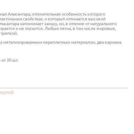
ВСЁ ДЛЯ САЛОНОВ КРАСОТЫ / SPA /
РТФОЛИО
МЕДЦЕНТРОВ
ОЛИГРАФИЯ,
иал Алькантара, отличительная особенность которого
Папки и прайс листы
тактильных свойствах. и который отличается высокой
РОДУКЦИЯ,
Подарочная упаковка
РТИФИКАТЫ
ькантара напоминает замшу, но, в отличие от натурального
ирается и не лоснится. Любые пятна, в том числе жировые,
Комплекс полиграфии Beauty Gallery
 тряпкой.
Каталог для образцов
ка метализированным переплетным материалом, два кармана.
Конверты для подарочных сертификатов и
карт
Брендированная продукция
й
от 30 шт.
Комплексная полиграфия - Портфолио
Кожаные наборы в номер
Акриловые наборы в номер
ТЫ
НОВОГОДНИЕ ПОДАРКИ
фертой