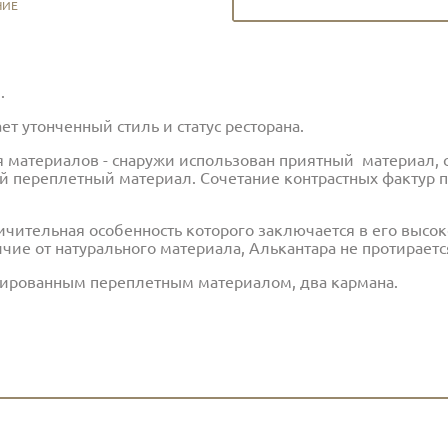
НИЕ
.
т утонченный стиль и статус ресторана.
я материалов - снаружи использован приятный материал, с
 переплетный материал. Сочетание контрастных фактур п
ичительная особенность которого заключается в его высок
ичие от натурального материала, Алькантара не протираетс
зированным переплетным материалом, два кармана.