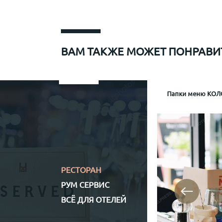
ВАМ ТАКЖЕ МОЖЕТ ПОНРАВИ
Папки меню для Sapiens
Меню рум сервис мр-1
Информационная папка гостя отеля Mamaison
Папки меню КОЛО
Папка р
Информа
Механизм крепл
Обло
Обложка (матери
Кожз
Полноцветная (
РЕСТОРАН
РУМ СЕРВИС
ВСЁ ДЛЯ ОТЕЛЕЙ