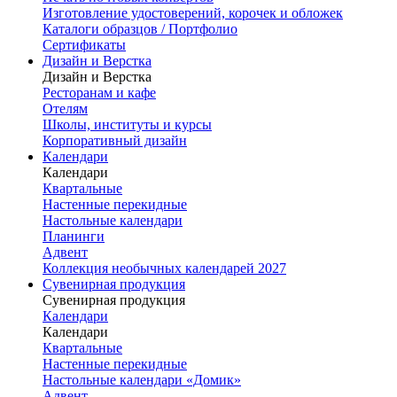
Изготовление удостоверений, корочек и обложек
Каталоги образцов / Портфолио
Сертификаты
Дизайн и Верстка
Дизайн и Верстка
Ресторанам и кафе
Отелям
Школы, институты и курсы
Корпоративный дизайн
Календари
Календари
Квартальные
Настенные перекидные
Настольные календари
Планинги
Адвент
Коллекция необычных календарей 2027
Сувенирная продукция
Сувенирная продукция
Календари
Календари
Квартальные
Настенные перекидные
Настольные календари «Домик»
Адвент