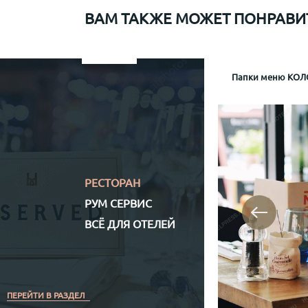
ВАМ ТАКЖЕ МОЖЕТ ПОНРАВИ
Папки меню для Sapiens
Меню рум сервис мр-1
Информационная папка гостя отеля Mamaison
Папки меню КОЛО
Папка р
Информа
Механизм крепл
Обло
Обложка (матери
Кожз
Полноцветная (
РЕСТОРАН
РУМ СЕРВИС
ВСЁ ДЛЯ ОТЕЛЕЙ
ПЕРЕЙТИ В РАЗДЕЛ