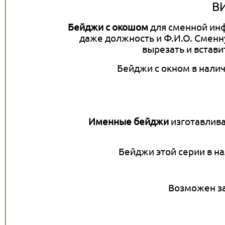
В
Бейджи с окошом
для сменной инф
даже должность и Ф.И.О. Смен
вырезать и встави
Бейджи с окном в наличи
Именные бейджи
изготавлива
Бейджи этой серии в нал
Возможен з