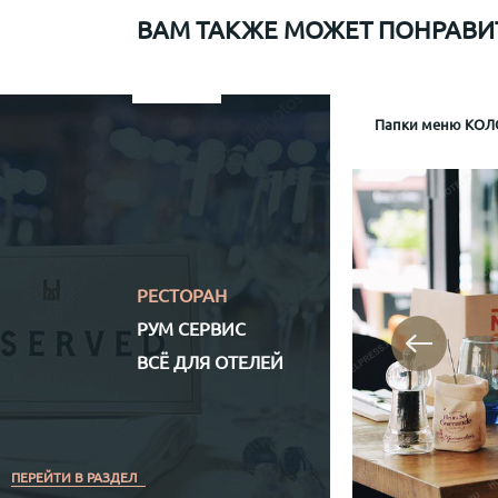
ВАМ ТАКЖЕ МОЖЕТ ПОНРАВИ
Папки меню для Sapiens
Меню рум сервис мр-1
Информационная папка гостя отеля Mamaison
Папки меню КОЛО
Папка р
Информа
Механизм крепл
Обло
Обложка (матери
Кожз
Полноцветная (
РЕСТОРАН
РУМ СЕРВИС
ВСЁ ДЛЯ ОТЕЛЕЙ
ПЕРЕЙТИ В РАЗДЕЛ