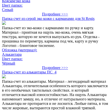
Кожзам/эко кожа
Цвет папки:
Серый
Подробнее >>>
Папка счет из серой эко кожи с карманами для St Regis
Папка-счет из эко-кожи с карманами по ручку и карту.
Материал - приятная на ощупь эко-кожа, очень мягкая
текстура, которую не хочется выпускать из рук. Отделка -
прошивка по периметру, карманы под чек, карту и ручку
Логотип - блинтовое тиснение.
Обложка (материал):
Алькантара
Цвет папки:
Чёрный
Подробнее >>>
Папка-счет из алькантары ПС_4
Папка-счет из алькантары. Материал - легендарный материал
Алькантара, отличительная особенность которого заключается
в его необычных тактильных свойствах. и который
отличается высокой износостойкостью. На ощупь Алькантара
напоминает замшу, но, в отличие от натурального материала,
Алькантара не протирается и не лоснится. Любые пятна, в том
числе жировые, вытираются простой влажной тряпкой.