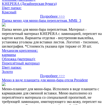
KHEPERA (Дизайнерская бумага)
Цвет папки:
Красный
Подробнее >>>
Папка меню для мини-бара переплетная. ММБ_3
Папка меню для мини-бара переплетная. Материал -
переплетный материал KHEPERA с ламинацией, переплет на
картон каппа. Варианты отделки - внутренняя выклейка,
установка уголкоы для вставки листов. Логотип - тиснение,
шелкография. *Стоимость указана при тираже от 30 шт.
Механизм крепления::
карманы
Обложка (материал):
Переплётный материал
Цвет папки:
Золото
Подробнее >>>
Меню в виде планшета для мини-бара отеля President
Меню-планшет для мини-бара. Исполнен в виде планшета с
кармашками для сменной вставки. Меню выполнено из
переплётного материала со специальной пропиткой, не
требующей ламинации, имитирующего эко-кожу, переплет на