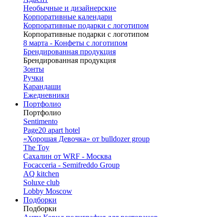
Необычные и дизайнерские
Корпоративные календари
Корпоративные подарки с логотипом
Корпоративные подарки с логотипом
8 марта - Конфеты с логотипом
Брендированная продукция
Брендированная продукция
Зонты
Ручки
Карандаши
Ежедневники
Портфолио
Портфолио
Sentimento
Page20 apart hotel
«Хорошая Девочка» от bulldozer group
The Toy
Сахалин от WRF - Москва
Focacceria - Semifreddo Group
AQ kitchen
Soluxe club
Lobby Moscow
Подборки
Подборки