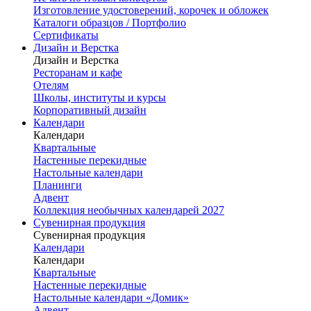
Изготовление удостоверений, корочек и обложек
Каталоги образцов / Портфолио
Сертификаты
Дизайн и Верстка
Дизайн и Верстка
Ресторанам и кафе
Отелям
Школы, институты и курсы
Корпоративный дизайн
Календари
Календари
Квартальные
Настенные перекидные
Настольные календари
Планинги
Адвент
Коллекция необычных календарей 2027
Сувенирная продукция
Сувенирная продукция
Календари
Календари
Квартальные
Настенные перекидные
Настольные календари «Домик»
Адвент