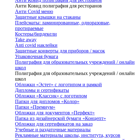
Анти Ковид полиграфия для ресторанов
Анти Ковид полиграфия для ресторанов
Анти Covid меню
Защитные крышки на стаканы
Плейсматы: ламинированные, одноразовые,
протираемые
Костеры/бирдекели
Take away
Anti covid наклейки
Защитные конверты для приборов / масок
Упаковочная бумага
Полиграфия для образовательных учреждений / онлайн
школ
Полиграфия для образовательных учреждений / онлайн
школ
Обложки «Эстет» с логотипом и рамкой
Дипломы и сертификаты
Обложки «Классик» с логотипом
Папки для дипломов «Колор»
Папки «Премиум»
Обложки для документов «Перфект»
Папка из дизайнерской бумаги «Концепт»
Обложки для сертификатов на заказ
Учебные и раздаточные материалы
Рекламные материалы школы, института, курсов