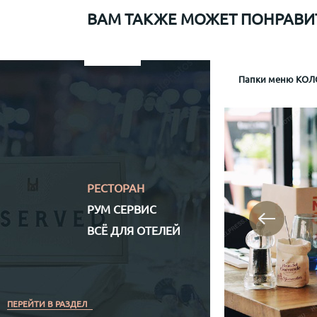
ВАМ ТАКЖЕ МОЖЕТ ПОНРАВИ
Папки меню для Sapiens
Меню рум сервис мр-1
Информационная папка гостя отеля Mamaison
Папки меню КОЛО
Папка р
Информа
Механизм крепл
Обло
Обложка (матери
Кожз
Полноцветная (
РЕСТОРАН
РУМ СЕРВИС
ВСЁ ДЛЯ ОТЕЛЕЙ
ПЕРЕЙТИ В РАЗДЕЛ