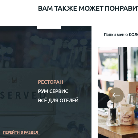
ВАМ ТАКЖЕ МОЖЕТ ПОНРАВИ
Папки меню для Sapiens
Меню рум сервис мр-1
Информационная папка гостя отеля Mamaison
Папки меню КОЛО
Папка р
Информа
Механизм крепл
Обло
Обложка (матери
Кожз
Полноцветная (
РЕСТОРАН
РУМ СЕРВИС
ВСЁ ДЛЯ ОТЕЛЕЙ
ПЕРЕЙТИ В РАЗДЕЛ