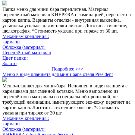
Папка меню для мини-бара переплетная. Материал -
переплетный материал KHEPERA с ламинацией, переплет на
картон каппа. Варианты отделки - внутренняя выклейка,
установка уголкоы для вставки листов. Логотип - тиснение,
шелкография. *Стоимость указана при тираже от 30 шт.
Механизм крепления::
карманы
Обложка (материал):
Переплётный материал
Цвет папки:
Золото
Подробнее >>>
Меню в виде планшета для мини-бара отеля President
Меню-планшет для мини-бара. Исполнен в виде планшета с
кармашками для сменной вставки. Меню выполнено из
переплётного материала со специальной пропиткой, не
требующей ламинации, имитирующего эко-кожу, переплет на
картон каппа. Логотип - тиснение фольгой. *Стоимость
указана при тираже от 30 шт.
Механизм крепления::
карманы
Обложка (материал):
KHEPERA (Дизайнерская бумага)