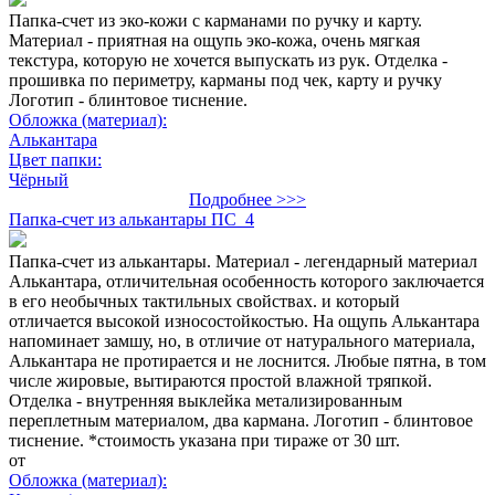
Папка-счет из эко-кожи с карманами по ручку и карту.
Материал - приятная на ощупь эко-кожа, очень мягкая
текстура, которую не хочется выпускать из рук. Отделка -
прошивка по периметру, карманы под чек, карту и ручку
Логотип - блинтовое тиснение.
Обложка (материал):
Алькантара
Цвет папки:
Чёрный
Подробнее >>>
Папка-счет из алькантары ПС_4
Папка-счет из алькантары. Материал - легендарный материал
Алькантара, отличительная особенность которого заключается
в его необычных тактильных свойствах. и который
отличается высокой износостойкостью. На ощупь Алькантара
напоминает замшу, но, в отличие от натурального материала,
Алькантара не протирается и не лоснится. Любые пятна, в том
числе жировые, вытираются простой влажной тряпкой.
Отделка - внутренняя выклейка метализированным
переплетным материалом, два кармана. Логотип - блинтовое
тиснение. *стоимость указана при тираже от 30 шт.
от
Обложка (материал):