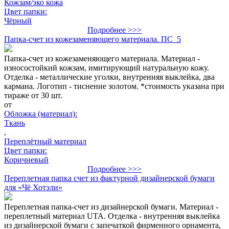
Кожзам/эко кожа
Цвет папки:
Чёрный
Подробнее >>>
Папка-счет из кожезаменяющего материала. ПС_5
Папка-счет из кожезаменяющего материала. Материал -
износостойкий кожзам, имитирующий натуральную кожу.
Отделка - металлические уголки, внутренняя выклейка, два
кармана. Логотип - тиснение золотом. *стоимость указана при
тираже от 30 шт.
от
Обложка (материал):
Ткань
,
Переплётный материал
Цвет папки:
Коричневый
Подробнее >>>
Переплетная папка счет из фактурной дизайнерской бумаги
для «Чё Хотэли»
Переплетная папка-счет из дизайнерской бумаги. Материал -
переплетный материал UTA. Отделка - внутренняя выклейка
из дизайнерской бумаги с запечаткой фирменного орнамента,