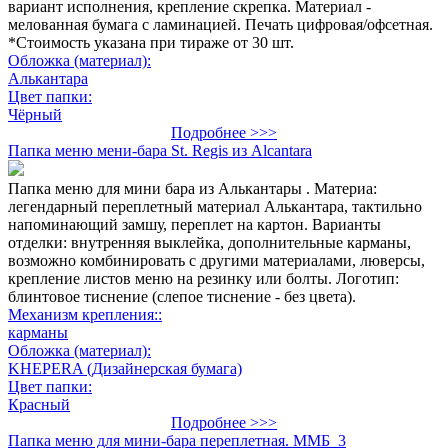
вариант исполнения, крепление скрепка. Материал -
мелованная бумага с ламинацией. Печать цифровая/офсетная.
*Стоимость указана при тираже от 30 шт.
Обложка (материал):
Алькантара
Цвет папки:
Чёрный
Подробнее >>>
Папка меню мени-бара St. Regis из Alcantara
Папка меню для мини бара из Алькантары . Материа:
легендарный переплетный материал Алькантара, тактильно
напоминающий замшу, переплет на картон. Варианты
отделки: внутренняя выклейка, дополнительные карманы,
возможно комбинировать с другими материалами, люверсы,
крепление листов меню на резинку или болты. Логотип:
блинтовое тиснение (слепое тиснение - без цвета).
Механизм крепления::
карманы
Обложка (материал):
KHEPERA (Дизайнерская бумага)
Цвет папки:
Красный
Подробнее >>>
Папка меню для мини-бара переплетная. ММБ_3