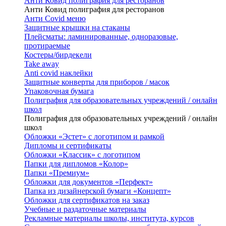
Анти Ковид полиграфия для ресторанов
Анти Ковид полиграфия для ресторанов
Анти Covid меню
Защитные крышки на стаканы
Плейсматы: ламинированные, одноразовые,
протираемые
Костеры/бирдекели
Take away
Anti covid наклейки
Защитные конверты для приборов / масок
Упаковочная бумага
Полиграфия для образовательных учреждений / онлайн
школ
Полиграфия для образовательных учреждений / онлайн
школ
Обложки «Эстет» с логотипом и рамкой
Дипломы и сертификаты
Обложки «Классик» с логотипом
Папки для дипломов «Колор»
Папки «Премиум»
Обложки для документов «Перфект»
Папка из дизайнерской бумаги «Концепт»
Обложки для сертификатов на заказ
Учебные и раздаточные материалы
Рекламные материалы школы, института, курсов