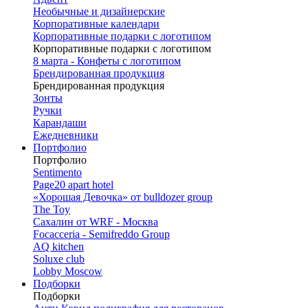
Необычные и дизайнерские
Корпоративные календари
Корпоративные подарки с логотипом
Корпоративные подарки с логотипом
8 марта - Конфеты с логотипом
Брендированная продукция
Брендированная продукция
Зонты
Ручки
Карандаши
Ежедневники
Портфолио
Портфолио
Sentimento
Page20 apart hotel
«Хорошая Девочка» от bulldozer group
The Toy
Сахалин от WRF - Москва
Focacceria - Semifreddo Group
AQ kitchen
Soluxe club
Lobby Moscow
Подборки
Подборки