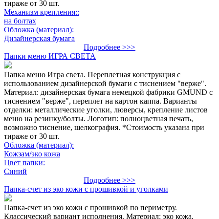
тираже от 30 шт.
Механизм крепления::
на болтах
Обложка (материал):
Дизайнерская бумага
Подробнее >>>
Папки меню ИГРА СВЕТА
Папка меню Игра света. Переплетная конструкция с
использованием дизайнерской бумаги с тиснением "верже".
Материал: дизайнерская бумага немецкой фабрики GMUND с
тиснением "верже", переплет на картон каппа. Варианты
отделки: металлические уголки, люверсы, крепление листов
меню на резинку/болты. Логотип: полноцветная печать,
возможно тиснение, шелкография. *Стоимость указана при
тираже от 30 шт.
Обложка (материал):
Кожзам/эко кожа
Цвет папки:
Синий
Подробнее >>>
Папка-счет из эко кожи с прошивкой и уголками
Папка-счет из эко кожи с прошивкой по периметру.
Классический вариант исполнения. Материал: эко кожа.