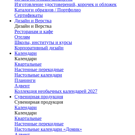
Изготовление удостоверений, корочек и обложек
Каталоги образцов / Портфолио
Сертификаты
Дизайн и Верстка
Дизайн и Верстка
Ресторанам и кафе
Отелям
Школы, институты и курсы
Корпоративный дизайн
Календари
Календари
Квартальные
Настенные перекидные
Настольные календари
Планинги
Адвент
Коллекция необычных календарей 2027
Сувенирная продукция
Сувенирная продукция
Календари
Календари
Квартальные
Настенные перекидные
Настольные календари «Домик»
Адвент