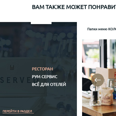
ВАМ ТАКЖЕ МОЖЕТ ПОНРАВИ
Папки меню для Sapiens
Меню рум сервис мр-1
Информационная папка гостя отеля Mamaison
Папки меню КОЛО
Папка р
Информа
Механизм крепл
Обло
Обложка (матери
Кожз
Полноцветная (
РЕСТОРАН
РУМ СЕРВИС
ВСЁ ДЛЯ ОТЕЛЕЙ
ПЕРЕЙТИ В РАЗДЕЛ