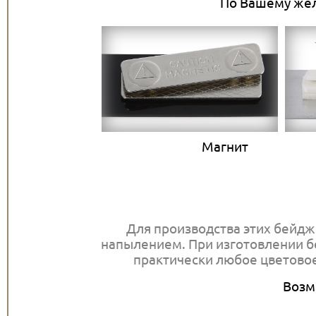
По Вашему жела
Магни
Для производства этих бейд
напылением. При изготовлении б
практически любое цветовое
Возм