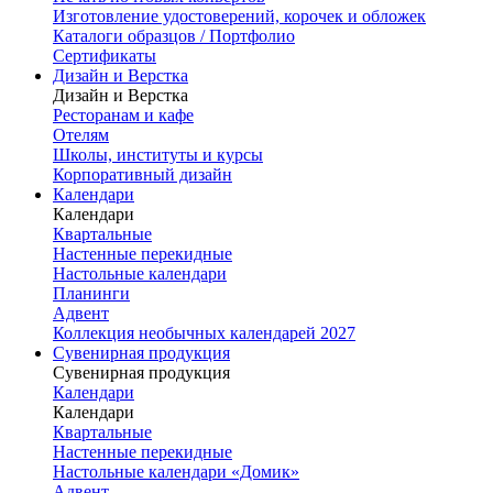
Изготовление удостоверений, корочек и обложек
Каталоги образцов / Портфолио
Сертификаты
Дизайн и Верстка
Дизайн и Верстка
Ресторанам и кафе
Отелям
Школы, институты и курсы
Корпоративный дизайн
Календари
Календари
Квартальные
Настенные перекидные
Настольные календари
Планинги
Адвент
Коллекция необычных календарей 2027
Сувенирная продукция
Сувенирная продукция
Календари
Календари
Квартальные
Настенные перекидные
Настольные календари «Домик»
Адвент