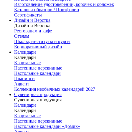
Изготовление удостоверений, корочек и обложек
Каталоги образцов / Портфолио
Сертификаты
Дизайн и Верстка
Дизайн и Верстка
Ресторанам и кафе
Отелям
Школы, институты и курсы
Корпоративный дизайн
Календари
Календари
Квартальные
Настенные перекидные
Настольные календари
Планинги
Адвент
Коллекция необычных календарей 2027
Сувенирная продукция
Сувенирная продукция
Календари
Календари
Квартальные
Настенные перекидные
Настольные календари «Домик»
Адвент