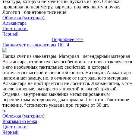
текстура, которую не хочется выпускать из рук. Отделка -
прошивка по периметру, карманы под чек, карту и ручку
Логотип - блинтовое тиснение.
Обложка (материал):
Алькантара
Цвет папки:
Чёрный
Подробнее >>>
Папка-счет из алькантары ПС_4
Папка-счет из алькантары. Материал - легендарный материал
Алькантара, отличительная особенность которого заключается
в его необычных тактильных свойствах. и который
отличается высокой износостойкостью. На ощупь Алькантара
напоминает замшу, но, в отличие от натурального материала,
Алькантара не протирается и не лоснится. Любые пятна, в том
числе жировые, вытираются простой влажной тряпкой.
Отделка - внутренняя выклейка метализированным
переплетным материалом, два кармана. Логотип - блинтовое
тиснение. *стоимость указана при тираже от 30 шт.
от
Обложка (материал):
Кожзам/эко кожа
Цвет папки:
Чёрный