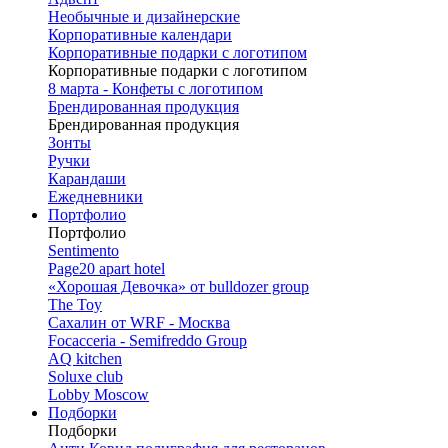
Необычные и дизайнерские
Корпоративные календари
Корпоративные подарки с логотипом
Корпоративные подарки с логотипом
8 марта - Конфеты с логотипом
Брендированная продукция
Брендированная продукция
Зонты
Ручки
Карандаши
Ежедневники
Портфолио
Портфолио
Sentimento
Page20 apart hotel
«Хорошая Девочка» от bulldozer group
The Toy
Сахалин от WRF - Москва
Focacceria - Semifreddo Group
AQ kitchen
Soluxe club
Lobby Moscow
Подборки
Подборки