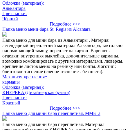
Обложка (материал):
Алькантара
Цвет папки:
Чёрный
Подробнее >>>
Папка меню мени-бара St. Regis из Alcantara
Папка меню для мини бара из Алькантары . Материа:
легендарный переплетный материал Алькантара, тактильно
напоминающий замшу, переплет на картон. Варианты
отделки: внутренняя выклейка, дополнительные карманы,
возможно комбинировать с другими материалами, люверсы,
крепление листов меню на резинку или болты. Логотип:
блинтовое тиснение (слепое тиснение - без цвета).
Механизм крепления::
карманы
Обложка (материал):
KHEPERA (Дизайнерская бумага)
Цвет папки:
Красный
Подробнее >>>
Папка меню для мини-бара переплетная. ММБ_3
Папка меню для мини-бара переплетная. Материал -
переплетный материал KHEPERA с ламинацией, переплет на