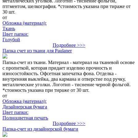
металлических уголков. Логотип - тиснение фольгой,
птгментом, шелкография. *стоимость указана при тираже от
30 шт.
от
Обложка (материал):
Ткань
Цвет папки:
Голубой
Подробнее >>>
Папка счет из ткани для Paulaner
Папка-счет из ткани. Материал - материал на тканевой основе
с пропиткой, которая придает изделию прочность и
износостойкость. Офсетная запечатка фона. Отделка -
внутренняя выклейка, два кармана и отверстие под ручку,
металлические уголки. Логотип - тиснение черной фольгой.
*стоимость указана при тираже от 30 шт.
от
Обложка (материал):
Дизайнерская бумага
Цвет папки:
Полноцветная печать
Подробнее >>>
Папка-счет из дизайнерской бумаги