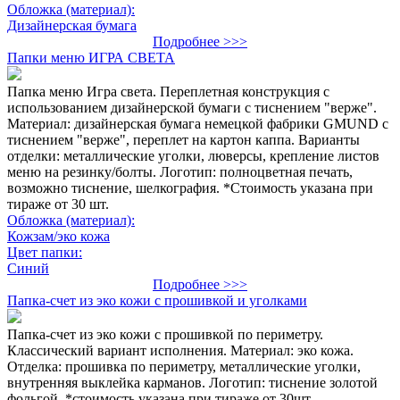
Обложка (материал):
Дизайнерская бумага
Подробнее >>>
Папки меню ИГРА СВЕТА
Папка меню Игра света. Переплетная конструкция с
использованием дизайнерской бумаги с тиснением "верже".
Материал: дизайнерская бумага немецкой фабрики GMUND с
тиснением "верже", переплет на картон каппа. Варианты
отделки: металлические уголки, люверсы, крепление листов
меню на резинку/болты. Логотип: полноцветная печать,
возможно тиснение, шелкография. *Стоимость указана при
тираже от 30 шт.
Обложка (материал):
Кожзам/эко кожа
Цвет папки:
Синий
Подробнее >>>
Папка-счет из эко кожи с прошивкой и уголками
Папка-счет из эко кожи с прошивкой по периметру.
Классический вариант исполнения. Материал: эко кожа.
Отделка: прошивка по периметру, металлические уголки,
внутренняя выклейка карманов. Логотип: тиснение золотой
фольгой. *стоимость указана при тираже от 30шт.