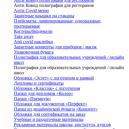
Анти Ковид полиграфия для ресторанов
Анти Ковид полиграфия для ресторанов
Анти Covid меню
Защитные крышки на стаканы
Плейсматы: ламинированные, одноразовые,
протираемые
Костеры/бирдекели
Take away
Anti covid наклейки
Защитные конверты для приборов / масок
Упаковочная бумага
Полиграфия для образовательных учреждений / онлайн
школ
Полиграфия для образовательных учреждений / онлайн
школ
Обложки «Эстет» с логотипом и рамкой
Дипломы и сертификаты
Обложки «Классик» с логотипом
Папки для дипломов «Колор»
Папки «Премиум»
Обложки для документов «Перфект»
Папка из дизайнерской бумаги «Концепт»
Обложки для сертификатов на заказ
Учебные и раздаточные материалы
Рекламные материалы школы, института, курсов