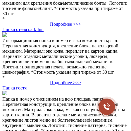
маханизм для крепления бока/металлические болты. Логотип:
тиснение фольгой/блинт. *стоимость указана при тираже от
30 шт.
*
Подробнее >>>
Папка отеля park Inn
Информационная папка в номер из эко кожи цвета крафт.
Переплетная конструкция, крепление блока на кольцевой
механизм. Материал: эко кожа, переплет на картон каппа.
Варианты отделки: металлические уголки, люверсы,
крепление листов меню на болты/кольцевой механизм.
Логотип: полноцветная печать, возможно тиснение,
шелкография. *Стоимость указана при тираже от 30 шт.
*
Подробнее >>>
Папка гостя
Папка в номер с тиснением на всю площадь папки.
Переплетная конструкция, крепление блока на кольцевой
механизм. Материал: эко кожа, мягкая на ощупь, переплет на
картон каппа. Варианты отделки: металлические уголки,
крепление листов меню на болты/кольцевой механизм,
внутренняя выклейка. Логотип: тиснение паттерна, тиснение
логотипа фольгой. *Стоимость указана при тираже от 30 шт.