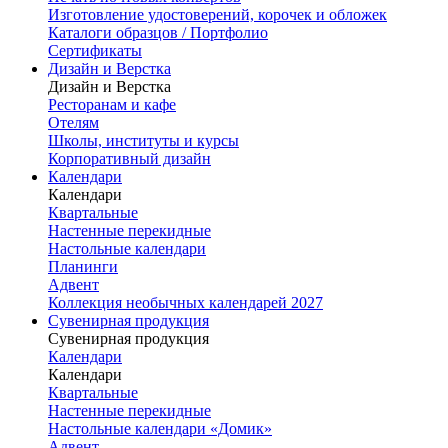
Изготовление удостоверений, корочек и обложек
Каталоги образцов / Портфолио
Сертификаты
Дизайн и Верстка
Дизайн и Верстка
Ресторанам и кафе
Отелям
Школы, институты и курсы
Корпоративный дизайн
Календари
Календари
Квартальные
Настенные перекидные
Настольные календари
Планинги
Адвент
Коллекция необычных календарей 2027
Сувенирная продукция
Сувенирная продукция
Календари
Календари
Квартальные
Настенные перекидные
Настольные календари «Домик»
Адвент