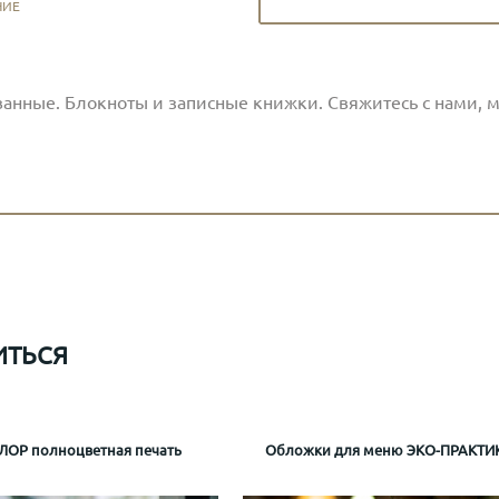
НИЕ
нные. Блокноты и записные книжки. Свяжитесь с нами, м
ИТЬСЯ
ЛОР полноцветная печать
 рум сервис МРС_2
мационная папка гостиницы
Обложки для меню ЭКО-ПРАКТИ
Папка рум сервис из 
Папка отеля park Inn