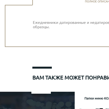
ПОЛНОЕ ОПИСА
Ежедневники датированные и недатирова
образцы.
ВАМ ТАКЖЕ МОЖЕТ ПОНРАВ
Папки меню для Sapiens
Меню рум сервис мр-1
Информационная папка гостя отеля Mamaison
Папки меню КО
Папка
Инфор