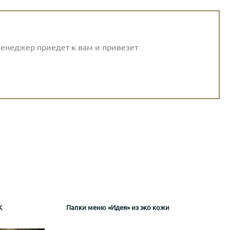
енеджер приедет к вам и привезет
К
картона МРС_3
Папки меню «Идея» из эко кожи
Папка рум сервис из синтетической б
Папка гостя
МРС_4