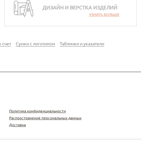
ение. *Стоимость указана
ой/блинт. *стоимость указана при
шелкография, высокая печать.
тираже от 30 шт.
полноцветная печат
ДИЗАЙН И ВЕРСТКА ИЗДЕЛИЙ
30 шт.
е от 30 шт.
*Стоимость указана при тираже 
шелкография. *Стои
тираже от 30 шт.
УЗНАТЬ БОЛЬШЕ
 счет
Сумки с логотипом
Таблички и указатели
Политика конфиденциальности
Распространение персональных данных
Доставка